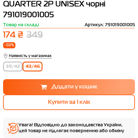
QUARTER 2P UNISEX чорні
Термобілизна
Шапки
The North Face
Сандалі
791019001005
Толстовки
Шарфи
Under Armour
Бренди
Товар на складі
Артикул: 791019001005
Футболки
WHS
adidas
174 ₴
349
Шорти
Larum
-50%
Спідниці
Nike
Наявність у магазинах
Puma
39/42
43/46
Radder
Купити за 1 клiк
Увага! Відповідно до законодавства України,
цей товар не підлягає поверненню або обміну