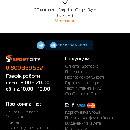
35 магазинів України. Скоро буде
більше :)
Магазини
телеграм-бот
Покупцям:
Оплата і доставка
0 800 339 532
Повернення
Графік роботи
Програма лояльності
пн-пт 9.00 - 20.00
Гарантія на товари
Часті питання (FAQ)
сб-нд 10.00 - 19.00
Особистий кабінет
Про компанію:
Зв'язатися з нами
Користувача угода
Магазини
Політика конфіденційності
Новини
Видалення акаунта
Вакансії від SPORT CITY
Карта сайту