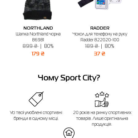
🔸 ТЦ Gorodok Gallery
м. Київ, просп. С. Бандери, 23А (2-й поверх)
Графік роботи: 10:00 - 20:00
NORTHLAND
RADDER
Відправити
 2P
Шапка Northland чорна
Чохол для телефону на руку
86981
Radder 822020-100
899 ₴
80%
189 ₴
80%
179 ₴
37 ₴
Чому Sport City?
Усі твої улюблені спортивні
20 років на ринку спортивних
бренди в одному місці.
товарів. Лише оригінальна
продукція.