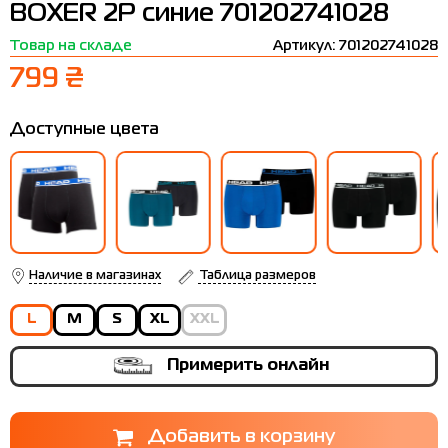
BOXER 2P синие 701202741028
Термобелье
Шапки
The North Face
Сандалии
Товар на складе
Артикул: 701202741028
Толстовки
Шарфы
Under Armour
Бренды
799 ₴
Футболки
WHS
adidas
Доступные цвета
Шорты
Larum
Юбки
Nike
Puma
Radder
Наличие в магазинах
Таблица размеров
L
M
S
XL
XXL
Примерить онлайн