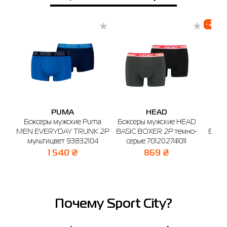
-20%
PUMA
HEAD
Боксеры мужские Puma
Боксеры мужские HEAD
Бокс
MEN EVERYDAY TRUNK 2P
BASIC BOXER 2P темно-
BASI
мультицвет 93832104
серые 701202741011
1 540 ₴
869 ₴
Почему Sport City?