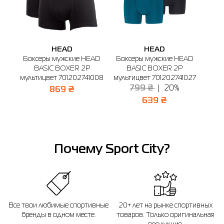
HEAD
HEAD
Боксеры мужские HEAD
Боксеры мужские HEAD
Бокс
BASIC BOXER 2P
BASIC BOXER 2P
MEN
мультицвет 701202741008
мультицвет 701202741027
BOX
799 ₴
20%
869 ₴
639 ₴
Почему Sport City?
Все твои любимые спортивные
20+ лет на рынке спортивных
бренды в одном месте.
товаров. Только оригинальная