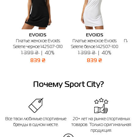
EVOIDS
EVOIDS
Платье женское Evoids
Платье женское Evoids
Платье
Selene черное 142507-010
Selene белое 142507-100
ч
1 399 ₴
40%
1 399 ₴
40%
839 ₴
839 ₴
Почему Sport City?
Все твои любимые спортивные
20+ лет на рынке спортивных
бренды в одном месте.
товаров. Только оригинальная
продукция.