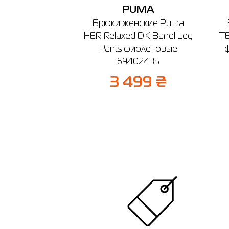
PUMA
Брюки женские Puma
HER Relaxed DK Barrel Leg
T
Pants фиолетовые
69402435
3 499 ₴