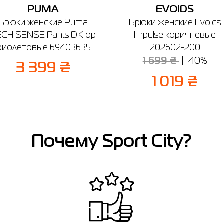
PUMA
EVOIDS
Брюки женские Puma
Брюки женские Evoids
ECH SENSE Pants DK op
Impulse коричневые
фиолетовые 69403635
202602-200
1 699 ₴
40%
3 399 ₴
1 019 ₴
Почему Sport City?