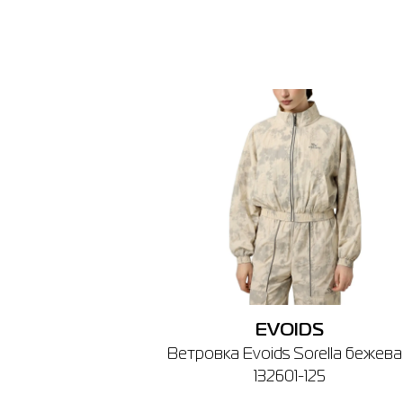
In
Товар
Брюки E
Цена
1,399.00
Выберите
L
Выберит
Буча
🔸 ТРЦ A
EVOIDS
г. Буча,
Ветровка Evoids Sorella бежев
График ра
132601-125