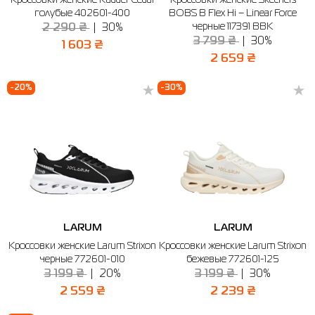
Кроссовки женские Radder Cedar
Кроссовки женские Skechers
голубые 402601-400
BOBS B Flex Hi – Linear Force
черные 117391 BBK
2 290 ₴
30%
3 799 ₴
30%
1 603 ₴
2 659 ₴
-20%
-30%
LARUM
LARUM
Кроссовки женские Larum Strixon
Кроссовки женские Larum Strixon
черные 772601-010
бежевые 772601-125
3 199 ₴
20%
3 199 ₴
30%
2 559 ₴
2 239 ₴