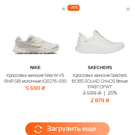
-20%
NIKE
SKECHERS
Кроссовки женские Nike W V5
Кроссовки женские Skechers
RNR SIB молочные IQ0276-030
BOBS SQUAD CHAOS белые
117497 OFWT
5 690 ₴
3 599 ₴
20%
2 879 ₴
Загрузить еще