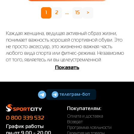
1
2
...
15
>
Каждая женщина, ведущая активный образ жизни,
понимает важность хорошей спортивной обуви. Это
не просто аксессуар, это жизненно важная часть
любого вида спорта или фитнес-режима. Независимо
от того, являетесь ли вы целеустремленной
спортсменкой или просто любите прогуляться, в
Показать
SPORT CITY представлен непревзойденный выбор
женской спортивной обуви, предназначенной для
любого вида деятельности и сезона.
телеграм-бот
Преимущественное различие между
спортивной и классической обувью
Покупателям:
При сравнении спортивной и классической обуви есть
Оплата и доставка
0 800 339 532
несколько ключевых различий, которые делают
Возврат
График работы
Программа лояльности
спортивную обувь более выгодной для физической
пн-пт 9.00 - 20.00
Гарантия на товары