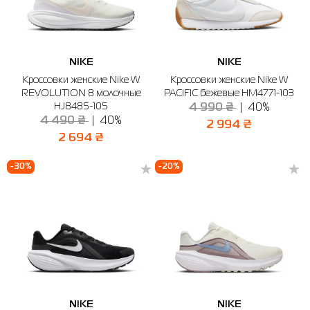
NIKE
NIKE
Кроссовки женские Nike W
Кроссовки женские Nike W
REVOLUTION 8 молочные
PACIFIC бежевые HM4771-103
HJ8485-105
4 990 ₴
40%
4 490 ₴
40%
2 994 ₴
2 694 ₴
-30%
-20%
NIKE
NIKE