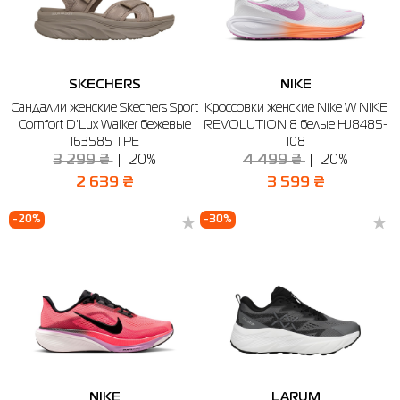
SKECHERS
NIKE
Сандалии женские Skechers Sport
Кроссовки женские Nike W NIKE
Comfort D'Lux Walker бежевые
REVOLUTION 8 белые HJ8485-
163585 TPE
108
3 299 ₴
20%
4 499 ₴
20%
2 639 ₴
3 599 ₴
-20%
-30%
NIKE
LARUM