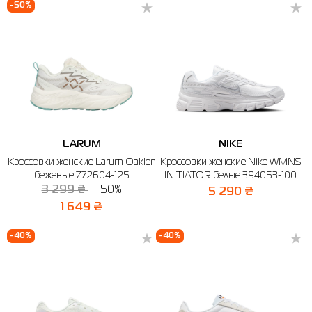
-50%
LARUM
NIKE
Кроссовки женские Larum Oaklen
Кроссовки женские Nike WMNS
бежевые 772604-125
INITIATOR белые 394053-100
3 299 ₴
50%
5 290 ₴
1 649 ₴
-40%
-40%