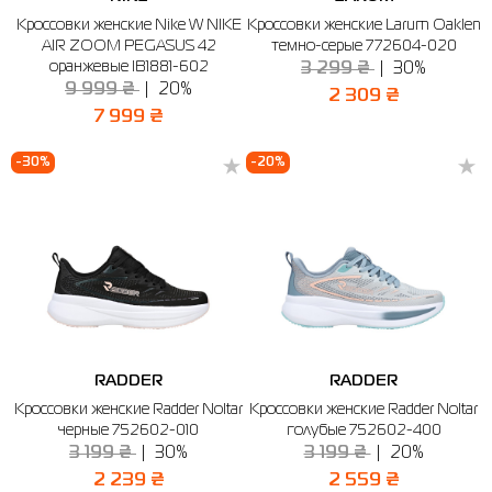
Кроссовки женские Nike W NIKE
Кроссовки женские Larum Oaklen
AIR ZOOM PEGASUS 42
темно-серые 772604-020
оранжевые IB1881-602
3 299 ₴
30%
9 999 ₴
20%
2 309 ₴
7 999 ₴
-30%
-20%
RADDER
RADDER
Кроссовки женские Radder Noltar
Кроссовки женские Radder Noltar
черные 752602-010
голубые 752602-400
3 199 ₴
30%
3 199 ₴
20%
2 239 ₴
2 559 ₴