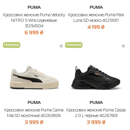
Термобелье
Шапки
The North Face
Сандалии
PUMA
PUMA
Кроссовки женские Puma Velocity
Толстовки
Шарфы
Under Armour
Бренды
Кроссовки женские Puma Park
NITRO 5 Wns сиреневые
Luna SD мокко 40251017
31294504
Футболки
WHS
adidas
4 199 ₴
6 999 ₴
Шорты
Larum
Новинка
Новинка
Юбки
Nike
Puma
Radder
PUMA
PUMA
Кроссовки женские Puma Carina
Кроссовки женские Puma Cassia
Mia SD молочные 40263806
2.0 L черные 40267801
3 999 ₴
3 999 ₴