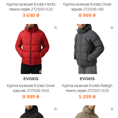
Куртка мужская Evoids Mortis
Куртка мужская Evoids Dover
Рубашки
Фитнес и йога
Skechers
Полуботинки
темно-серая 272503-020
черная 272506-010
3 690 ₴
8 999 ₴
Термобелье
Шапки
The North Face
Сандалии
Толстовки
Шарфы
Under Armour
Бренды
Футболки
WHS
adidas
Шорты
Larum
Юбки
Nike
Puma
EVOIDS
EVOIDS
Radder
Куртка мужская Evoids Dover
Куртка мужская Evoids Raleigh
красная 272506-650
темно-серая 272507-020
8 999 ₴
5 299 ₴