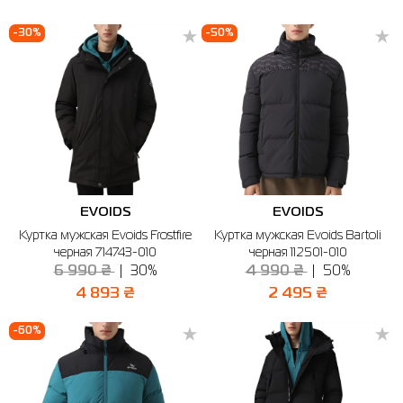
-30%
-50%
EVOIDS
EVOIDS
Куртка мужская Evoids Frostfire
Куртка мужская Evoids Bartoli
черная 714743-010
черная 112501-010
6 990 ₴
30%
4 990 ₴
50%
4 893 ₴
2 495 ₴
-60%