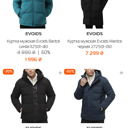
EVOIDS
EVOIDS
Куртка мужская Evoids Bartoli
Куртка мужская Evoids Wanlos
синяя 112501-410
черная 272501-010
4 990 ₴
60%
7 299 ₴
1 996 ₴
-70%
-60%