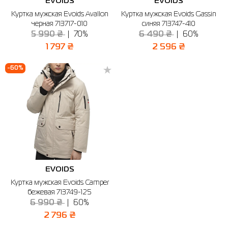
EVOIDS
EVOIDS
Куртка мужская Evoids Avallon
Куртка мужская Evoids Gassin
черная 713717-010
синяя 713747-410
5 990 ₴
70%
6 490 ₴
60%
1 797 ₴
2 596 ₴
-60%
EVOIDS
Куртка мужская Evoids Camper
бежевая 713749-125
6 990 ₴
60%
2 796 ₴