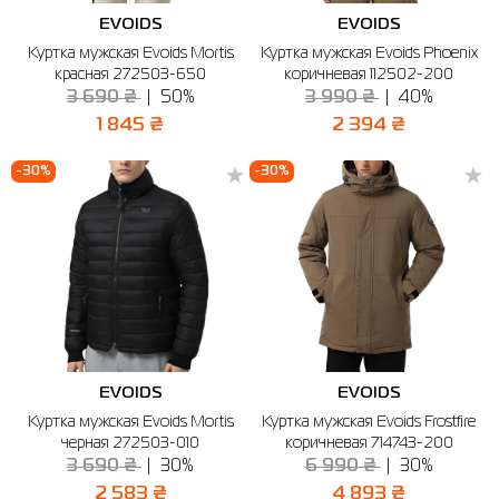
EVOIDS
EVOIDS
Куртка мужская Evoids Mortis
Куртка мужская Evoids Phoenix
красная 272503-650
коричневая 112502-200
3 690 ₴
50%
3 990 ₴
40%
1 845 ₴
2 394 ₴
-30%
-30%
EVOIDS
EVOIDS
Куртка мужская Evoids Mortis
Куртка мужская Evoids Frostfire
черная 272503-010
коричневая 714743-200
3 690 ₴
30%
6 990 ₴
30%
2 583 ₴
4 893 ₴