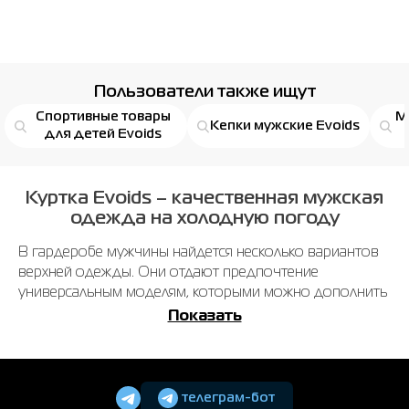
Пользователи также ищут
Спортивные товары
М
Кепки мужские Evoids
для детей Evoids
Куртка Evoids – качественная мужская
одежда на холодную погоду
В гардеробе мужчины найдется несколько вариантов
верхней одежды. Они отдают предпочтение
универсальным моделям, которыми можно дополнить
повседневные образы. Для таких целей прекрасно
Показать
подходит куртка Evoids.
В любую погоду вы будете себя чувствовать
комфортно. Вам только нужно подобрать
телеграм-бот
соответствующую модель. Бренд предлагает