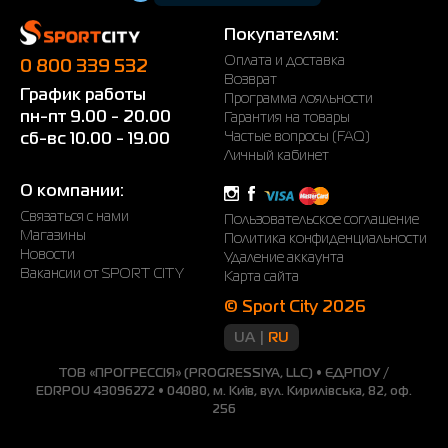
огромное количество разных вариантов.
Покупателям:
Каким вещам отдать предпочтение?
Оплата и доставка
0 800 339 532
Возврат
Известный производитель знает, насколько важно
График работы
Программа лояльности
чувствовать комфорт во время движений. Постоянное
пн-пт 9.00 - 20.00
Гарантия на товары
расширение ассортимента дает возможность удачно
Частые вопросы (FAQ)
сб-вс 10.00 - 19.00
Личный кабинет
дополнить гардероб. Среди всех предложений можно
обратить внимание на такие моменты:
О компании:
Связаться с нами
Классические.
Это самая популярная мужская
Пользовательское соглашение
Магазины
Политика конфиденциальности
куртка Evoids. Вы можете
Новости
Удаление аккаунта
подобрать модель для осени или
Вакансии от SPORT CITY
Карта сайта
для зимы. Они отличаются между
собой степенью утепления.
© Sport City 2026
Ветровки.
Это облегченная модель, которая
UA
RU
подходит для прохладной погоды.
ТОВ «ПРОГРЕССІЯ» (PROGRESSIYA, LLC) • ЄДРПОУ /
Также их можно надевать на
EDRPOU 43096272 • 04080, м. Київ, вул. Кирилівська, 82, оф.
тренировку. В любом случае вам будет
256
довольно комфортно.