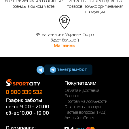
Все твои любимые спортивные
20+ лет на рынке спортивных
бренды в одном месте.
товаров. Только оригинальная
продукция.
35 магазинов в Украине. Скоро
будет больше :)
Магазины
телеграм-бот
Покупателям:
Оплата и доставка
0 800 339 532
Возврат
График работы
Программа лояльности
пн-пт 9.00 - 20.00
Гарантия на товары
Частые вопросы (FAQ)
сб-вс 10.00 - 19.00
Личный кабинет
О компании: