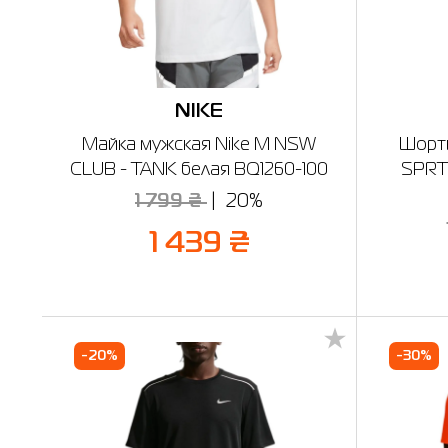
NIKE
Майка мужская Nike M NSW
Шорты
CLUB - TANK белая BQ1260-100
SPRT
1 799 ₴
20%
1 439 ₴
-20%
-30%