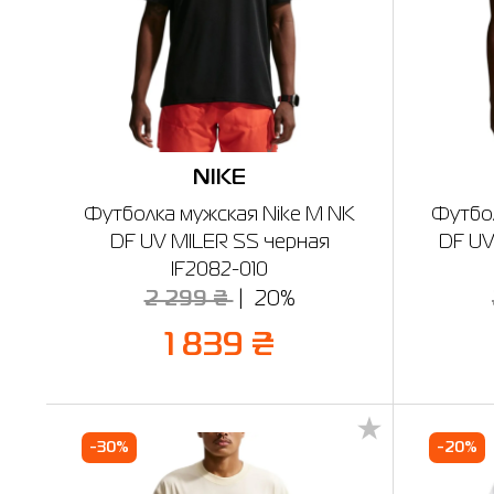
NIKE
Футболка мужская Nike M NK
Футбол
DF UV MILER SS черная
DF UV
IF2082-010
2 299 ₴
20%
1 839 ₴
-30%
-20%