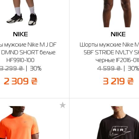
NIKE
NIKE
 мужские Nike M J DF
Шорты мужские Nike 
 DMND SHORT белые
5BF STRIDE NVLTY 
HF9910-100
черные IF2016-01
3 299 ₴
30%
4 599 ₴
30
2 309 ₴
3 219 ₴