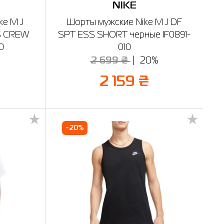
NIKE
ke M J
Шорты мужские Nike M J DF
S CREW
SPT ESS SHORT черные IF0891-
0
010
2 699 ₴
20%
2 159 ₴
-20%