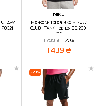
NIKE
e U NSW
Майка мужская Nike M NSW
IR8021-
CLUB - TANK черная BQ1260-
010
1 799 ₴
20%
1 439 ₴
-20%