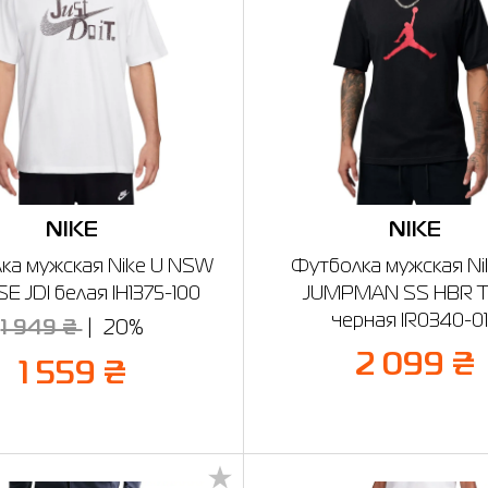
NIKE
NIKE
ка мужская Nike U NSW
Футболка мужская Ni
E JDI белая IH1375-100
JUMPMAN SS HBR T
черная IR0340-0
1 949 ₴
20%
2 099 ₴
1 559 ₴