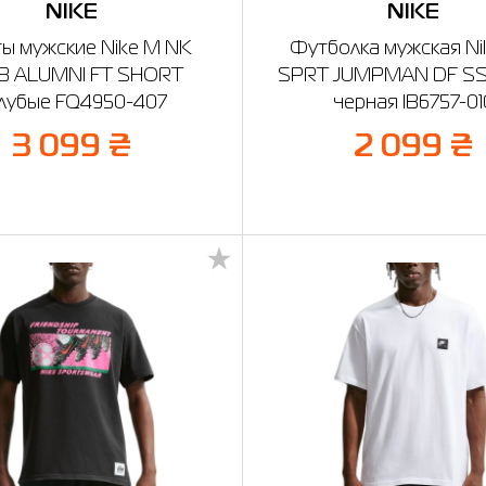
NIKE
NIKE
ы мужские Nike M NK
Футболка мужская Ni
B ALUMNI FT SHORT
SPRT JUMPMAN DF S
лубые FQ4950-407
черная IB6757-01
3 099 ₴
2 099 ₴