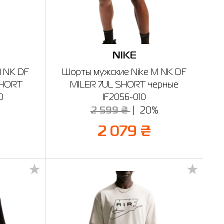
NIKE
M NK DF
Шорты мужские Nike M NK DF
SHORT
MILER 7UL SHORT черные
0
IF2056-010
%
2 599 ₴
20%
2 079 ₴