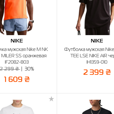
NIKE
NIKE
ка мужская Nike M NK
Футболка мужская Nik
 MILER SS оранжевая
TEE LSE NIKE AIR ч
IF2082-803
IH1359-010
2 299 ₴
30%
2 399 ₴
1 609 ₴