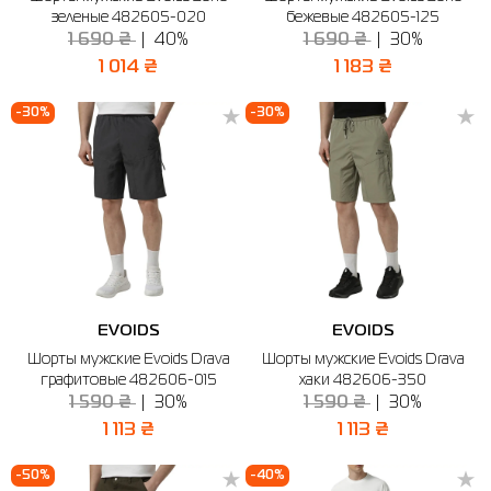
зеленые 482605-020
бежевые 482605-125
1 690 ₴
40%
1 690 ₴
30%
1 014 ₴
1 183 ₴
-30%
-30%
EVOIDS
EVOIDS
Шорты мужские Evoids Drava
Шорты мужские Evoids Drava
графитовые 482606-015
хаки 482606-350
1 590 ₴
30%
1 590 ₴
30%
1 113 ₴
1 113 ₴
-50%
-40%