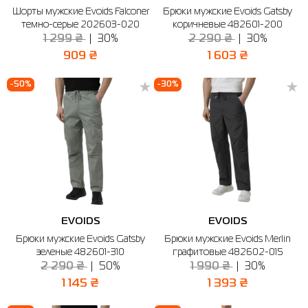
Шорты мужские Evoids Falconer
Брюки мужские Evoids Gatsby
Рубашки
Фитнес и йога
Skechers
Полуботинки
темно-серые 202603-020
коричневые 482601-200
1 299 ₴
30%
2 290 ₴
30%
Термобелье
Шапки
The North Face
Сандалии
909 ₴
1 603 ₴
Толстовки
Шарфы
Under Armour
Бренды
-50%
-30%
Футболки
WHS
adidas
Шорты
Larum
Юбки
Nike
Puma
Radder
EVOIDS
EVOIDS
Брюки мужские Evoids Gatsby
Брюки мужские Evoids Merlin
зеленые 482601-310
графитовые 482602-015
2 290 ₴
50%
1 990 ₴
30%
1 145 ₴
1 393 ₴