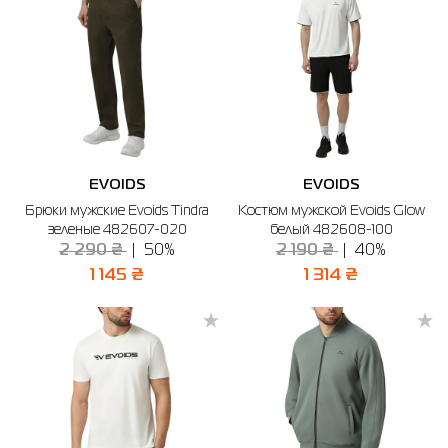
EVOIDS
EVOIDS
Брюки мужские Evoids Tindra
Костюм мужской Evoids Glow
зеленые 482607-020
белый 482608-100
2 290 ₴
50%
2 190 ₴
40%
1 145 ₴
1 314 ₴