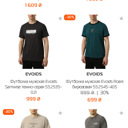
1 609 ₴
-30%
EVOIDS
EVOIDS
Футболка мужская Evoids
Футболка мужская Evoids Roark
Samwise темно-серая 552535-
бирюзовая 552545-405
021
999 ₴
30%
999 ₴
699 ₴
-30%