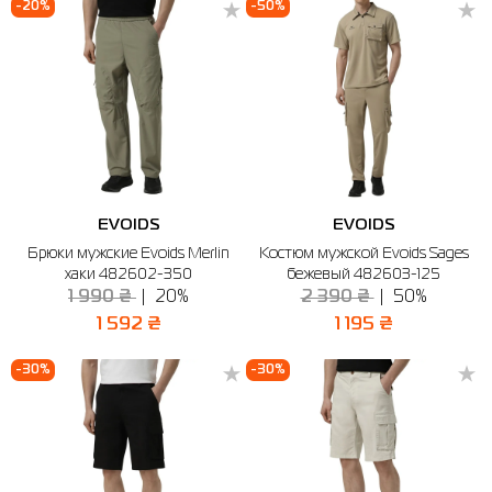
-20%
-50%
EVOIDS
EVOIDS
Брюки мужские Evoids Merlin
Костюм мужской Evoids Sages
хаки 482602-350
бежевый 482603-125
1 990 ₴
20%
2 390 ₴
50%
1 592 ₴
1 195 ₴
-30%
-30%