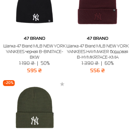
47 BRAND
47 BRAND
Шапка 47 Brand MLB NEW YORK
Шапка 47 Brand MLB NEW YORK
YANKEES черная B-BIN17ACE-
YANKEES HAYMAKER бордовая
BKW
B-HYMKR17ACE-KMA
1 190 ₴
50%
1 390 ₴
60%
595 ₴
556 ₴
-20%