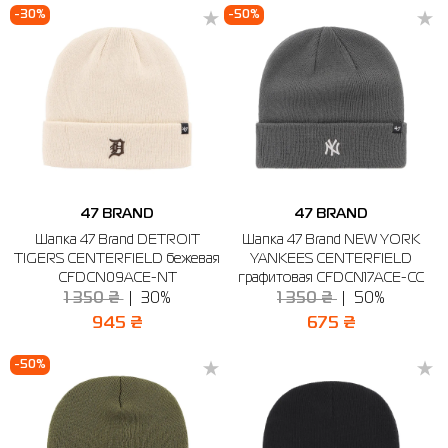
-30%
-50%
47 BRAND
47 BRAND
Шапка 47 Brand DETROIT
Шапка 47 Brand NEW YORK
TIGERS CENTERFIELD бежевая
YANKEES CENTERFIELD
CFDCN09ACE-NT
графитовая CFDCN17ACE-CC
1 350 ₴
30%
1 350 ₴
50%
945 ₴
675 ₴
-50%