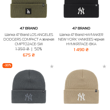
47 BRAND
47 BRAND
Шапка 47 Brand LOS ANGELES
Шапка 47 Brand HAYMAKER
DODGERS COMPACT A зеленая
NEW YORK YANKEES черная
CMPTC12ACE-SW
HYMKR17ACE-BKA
1 350 ₴
50%
1 490 ₴
675 ₴
-30%