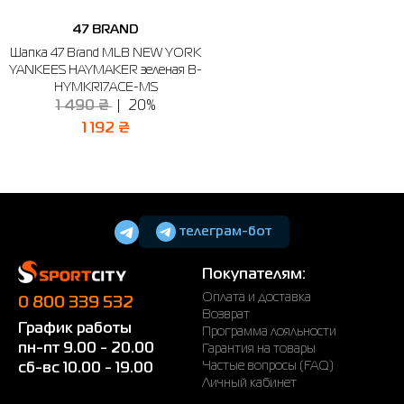
47 BRAND
Шапка 47 Brand MLB NEW YORK
YANKEES HAYMAKER зеленая B-
HYMKR17ACE-MS
1 490 ₴
20%
1 192 ₴
телеграм-бот
Покупателям:
Оплата и доставка
0 800 339 532
Возврат
График работы
Программа лояльности
пн-пт 9.00 - 20.00
Гарантия на товары
Частые вопросы (FAQ)
сб-вс 10.00 - 19.00
Личный кабинет