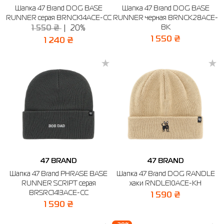
Шапка 47 Brand DOG BASE
Шапка 47 Brand DOG BASE
RUNNER серая BRNCK14ACE-CC
Рубашки
Фитнес и йога
Skechers
Полуботинки
RUNNER черная BRNCK28ACE-
BK
1 550 ₴
20%
Термобелье
Шапки
The North Face
Сандалии
1 550 ₴
1 240 ₴
Толстовки
Шарфы
Under Armour
Бренды
Футболки
WHS
adidas
Шорты
Larum
Юбки
Nike
Puma
Radder
47 BRAND
47 BRAND
Шапка 47 Brand PHRASE BASE
Шапка 47 Brand DOG RANDLE
RUNNER SCRIPT серая
хаки RNDLE10ACE-KH
BRSRC1413ACE-CC
1 590 ₴
1 590 ₴