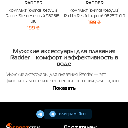
RADDER
RADDER
Комплект (клипса+беруши)
Комплект (клипса+беруши)
Radder Silence черный 982516-
Radder Restful черный 982517-010
010
199 ₴
199 ₴
Мужские аксессуары для плавания
Radder – комфорт и эффективность в
воде
Мужские аксессуары для плавания Radder — это
функциональные и качественные решения для тех, кто
любит проводить время в воде или занимается
Показать
плаванием регулярно. Они помогают повысить
эффективность тренировок и сделать отдых на пляже
более комфортным.
телеграм-бот
Аксессуары для плавания изготовлены из материалов,
которые хорошо переносят контакт с водой и быстро
Покупателям: