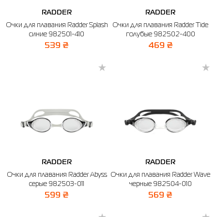
RADDER
RADDER
Рубашки
Фитнес и йога
Skechers
Полуботинки
Очки для плавания Radder Splash
Очки для плавания Radder Tide
синие 982501-410
голубые 982502-400
Термобелье
Шапки
The North Face
Сандалии
539 ₴
469 ₴
Толстовки
Шарфы
Under Armour
Бренды
Футболки
WHS
adidas
Шорты
Larum
Юбки
Nike
Puma
Radder
RADDER
RADDER
Очки для плавания Radder Abyss
Очки для плавания Radder Wave
серые 982503-011
черные 982504-010
599 ₴
569 ₴