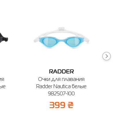
Житомир
Ивано-Франковск
Измаил
Кривой Рог
RADDER
ия
Очки для плавания
ные
Radder Nautica белые
(клипс
982507-100
Silen
399 ₴