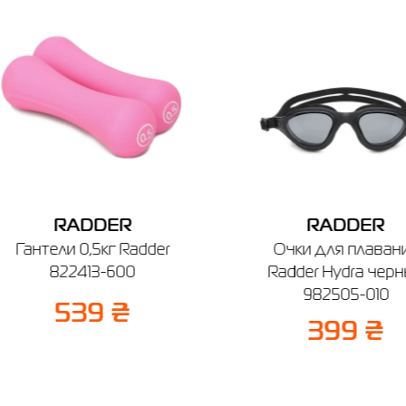
Цена
399.00
я плавания Radder Hydra белые 982505-100
Выберите размер
 размер
Имя
е город
Телефон
чев
Буча
Белая Церковь
Винница
Днепр
Киев
RADDER
RADDER
Гантели 0,5кг Radder
Очки для плаван
зин SPORT CITY
822413-600
Radder Hydra чер
чев, ул. Винницкая, 25
982505-010
боты: 9:00 - 19:00
539 ₴
399 ₴
Отправить