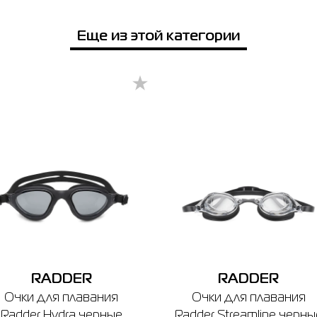
Еще из этой категории
RADDER
RADDER
Очки для плавания
Очки для плавания
Radder Hydra черные
Radder Streamline черны