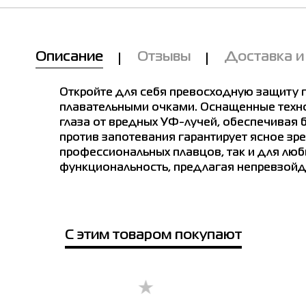
Описание
Отзывы
Доставка и
Откройте для себя превосходную защиту г
плавательными очками. Оснащенные техно
глаза от вредных УФ-лучей, обеспечивая
против запотевания гарантирует ясное зр
профессиональных плавцов, так и для люби
функциональность, предлагая непревзойд
С этим товаром покупают
Мы Вам позвоним!
Товар
е в магазинах
Очки для плавания Radder Hydra
белые 982505-100