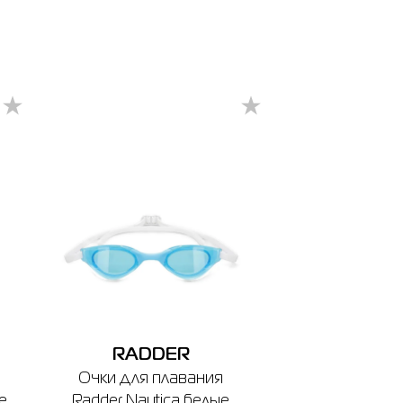
RADDER
Очки для плавания
е
Radder Nautica белые