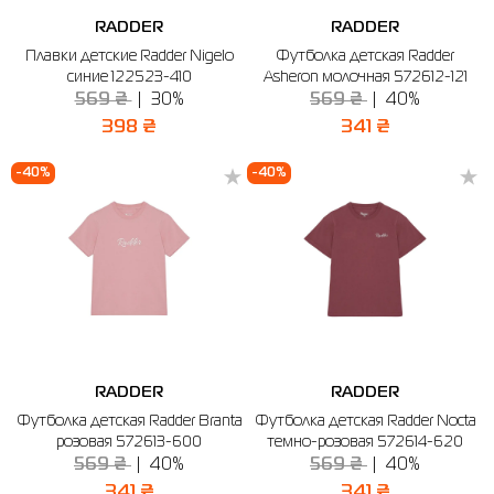
RADDER
RADDER
Рубашки
Фитнес и йога
Skechers
Полуботинки
Плавки детские Radder Nigelo
Футболка детская Radder
синие 122523-410
Asheron молочная 572612-121
Термобелье
Шапки
The North Face
Сандалии
569 ₴
30%
569 ₴
40%
Толстовки
Шарфы
Under Armour
Бренды
398 ₴
341 ₴
Футболки
WHS
adidas
-40%
-40%
Шорты
Larum
Юбки
Nike
Puma
Radder
RADDER
RADDER
Футболка детская Radder Branta
Футболка детская Radder Nocta
розовая 572613-600
темно-розовая 572614-620
569 ₴
40%
569 ₴
40%
341 ₴
341 ₴