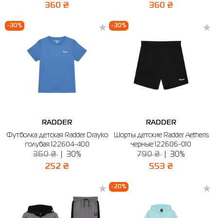
360 ₴
360 ₴
-30%
-30%
RADDER
RADDER
Футболка детская Radder Drayko
Шорты детские Radder Aetheris
голубая 122604-400
черные 122606-010
360 ₴
30%
790 ₴
30%
252 ₴
553 ₴
-20%