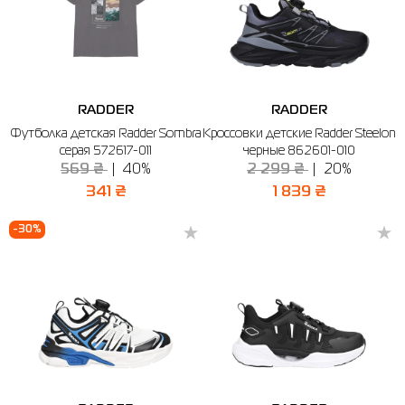
RADDER
RADDER
Футболка детская Radder Sombra
Кроссовки детские Radder Steelon
серая 572617-011
черные 862601-010
569 ₴
40%
2 299 ₴
20%
341 ₴
1 839 ₴
-30%