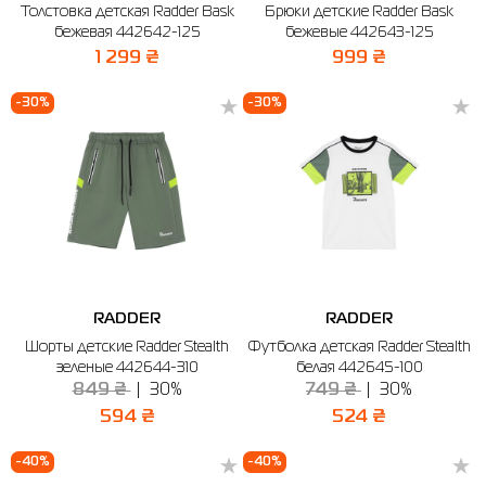
Толстовка детская Radder Bask
Брюки детские Radder Bask
бежевая 442642-125
бежевые 442643-125
1 299 ₴
999 ₴
-30%
-30%
RADDER
RADDER
Шорты детские Radder Stealth
Футболка детская Radder Stealth
зеленые 442644-310
белая 442645-100
849 ₴
30%
749 ₴
30%
594 ₴
524 ₴
-40%
-40%