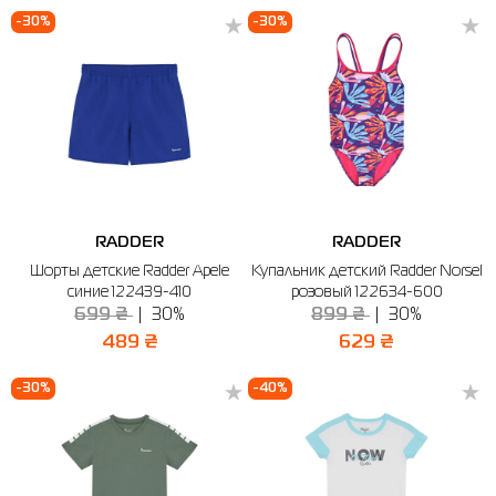
-30%
-30%
RADDER
RADDER
Шорты детские Radder Apele
Купальник детский Radder Norsel
синие 122439-410
розовый 122634-600
699 ₴
30%
899 ₴
30%
489 ₴
629 ₴
-30%
-40%