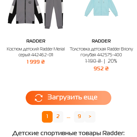
RADDER
RADDER
Костюм детский Radder Merial
Толстовка детская Radder Briony
серый 442462-011
голубая 442575-400
1 190 ₴
20%
1 999 ₴
952 ₴
Загрузить еще
1
2
...
9
>
Детские спортивные товары Radder: