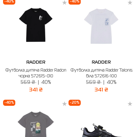
-40%
-40%
RADDER
RADDER
Футболка дитяча Radder Radon
Футболка дитяча Radder Talonis
чорна 572615-010
біла 572616-100
569 ₴
40%
569 ₴
40%
341 ₴
341 ₴
-40%
-20%