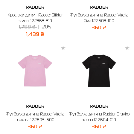
RADDER
RADDER
Кросівки дитячі Radder Slikter
Футболка дитяча Radder Virelia
зелені 122363-310
біла 122603-100
1,799 ₴
20%
360 ₴
1,439 ₴
RADDER
RADDER
Футболка дитяча Radder Virelia
Футболка дитяча Radder Drayko
рожева 122603-600
чорна 122604-010
360 ₴
360 ₴