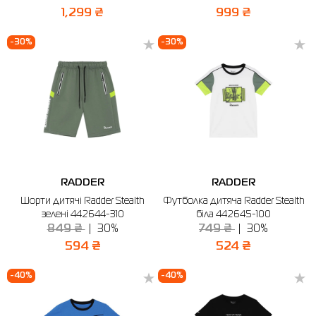
1,299 ₴
999 ₴
-30%
-30%
RADDER
RADDER
Шорти дитячі Radder Stealth
Футболка дитяча Radder Stealth
зелені 442644-310
біла 442645-100
849 ₴
30%
749 ₴
30%
594 ₴
524 ₴
-40%
-40%