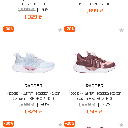
862504-100
чорні 862602-010
1,899 ₴
30%
1,899 ₴
1,329 ₴
-30%
-20%
RADDER
RADDER
Кросівки дитячі Radder Rekon
Кросівки дитячі Radder Rekon
блакитні 862602-400
рожеві 862602-600
1,899 ₴
30%
1,899 ₴
20%
1,329 ₴
1,519 ₴
-30%
-30%