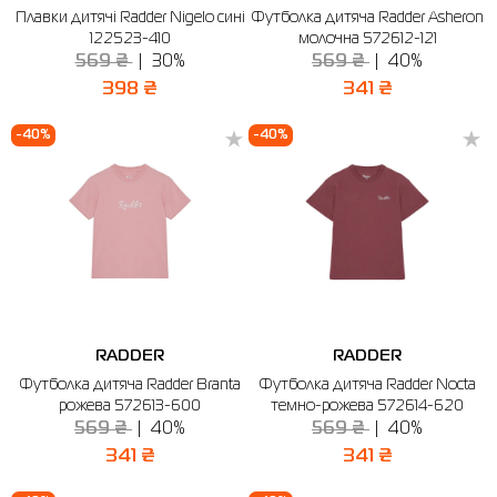
Плавки дитячі Radder Nigelo сині
Футболка дитяча Radder Asheron
122523-410
молочна 572612-121
Сорочки
Фітнес та йога
Skechers
Напівчеревики
569 ₴
30%
569 ₴
40%
Термобілизна
Шапки
The North Face
Сандалі
398 ₴
341 ₴
Толстовки
Шарфи
Under Armour
Бренди
-40%
-40%
Футболки
WHS
adidas
Шорти
Larum
Спідниці
Nike
Puma
Radder
RADDER
RADDER
Футболка дитяча Radder Branta
Футболка дитяча Radder Nocta
рожева 572613-600
темно-рожева 572614-620
569 ₴
40%
569 ₴
40%
341 ₴
341 ₴