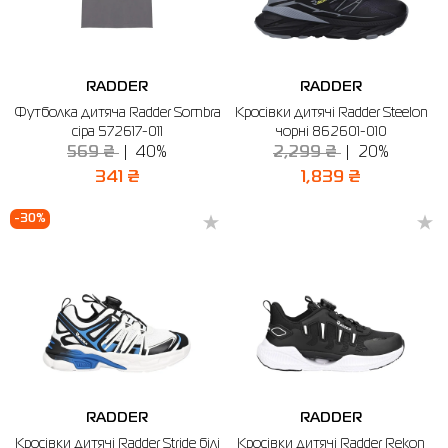
RADDER
RADDER
Футболка дитяча Radder Sombra
Кросівки дитячі Radder Steelon
сіра 572617-011
чорні 862601-010
569 ₴
40%
2,299 ₴
20%
341 ₴
1,839 ₴
-30%
RADDER
RADDER
Кросівки дитячі Radder Stride білі
Кросівки дитячі Radder Rekon