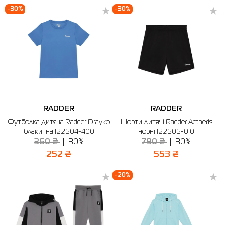
-30%
-30%
RADDER
RADDER
Футболка дитяча Radder Drayko
Шорти дитячі Radder Aetheris
блакитна 122604-400
чорні 122606-010
360 ₴
30%
790 ₴
30%
252 ₴
553 ₴
-20%