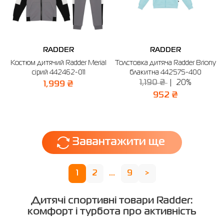
RADDER
RADDER
Костюм дитячий Radder Merial
Толстовка дитяча Radder Briony
сірий 442462-011
блакитна 442575-400
1,190 ₴
20%
1,999 ₴
952 ₴
Завантажити ще
1
2
...
9
>
Дитячі спортивні товари Radder:
комфорт і турбота про активність