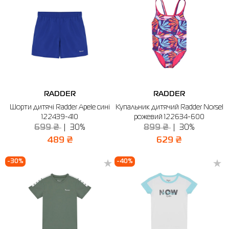
RADDER
RADDER
Шорти дитячі Radder Apele сині
Купальник дитячий Radder Norsel
122439-410
рожевий 122634-600
699 ₴
30%
899 ₴
30%
489 ₴
629 ₴
-30%
-40%