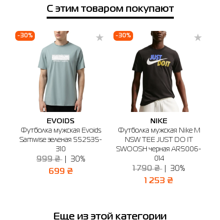
Носки Asics 3 PACK ANKLE SOCK мультицвет
С этим товаром покупают
Цена
3033C296-960
540.00
Цена
Выберите размер
-30%
-30%
-
540.00
Выберите размер
L
M
S
Имя
Примерить онлайн
Телефон
Выберите город
EVOIDS
NIKE
Бердичев
Буча
Белая Церковь
Винница
Днепр
 M
Футболка мужская Evoids
Футболка мужская Nike M
Samwise зеленая 552535-
NSW TEE JUST DO IT
S
6-
310
SWOOSH черная AR5006-
🔸 Магазин SPORT CITY
014
999 ₴
30%
г. Бердичев, ул. Винницкая, 25
1 790 ₴
30%
699 ₴
График работы: 9:00 - 19:00
1 253 ₴
Отправить
Еще из этой категории