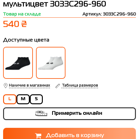
мультицвет 3033C296-960
Термобелье
Шапки
The North Face
Сандалии
Товар на складе
Артикул: 3033C296-960
Толстовки
Шарфы
Under Armour
Бренды
540 ₴
Футболки
WHS
adidas
Доступные цвета
Шорты
Larum
Юбки
Nike
Puma
Radder
Наличие в магазинах
Таблица размеров
L
M
S
Примерить онлайн