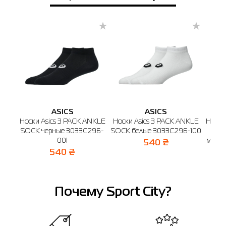
ASICS
ASICS
Носки Asics 3 PACK ANKLE
Носки Asics 3 PACK ANKLE
Носки
SOCK черные 3033C296-
SOCK белые 3033C296-100
BLO
001
мульт
540 ₴
540 ₴
Почему Sport City?