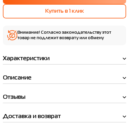
Купить в 1 клик
Внимание! Согласно законодательству этот
товар не подлежит возврату или обмену
Характеристики
Описание
Отзывы
Мы Вам позвоним!
Наличие в магазинах
Доставка и возврат
Товар
Носки Asics 3 PACK ANKLE SOCK
Товар
мультицвет 3033C296-960