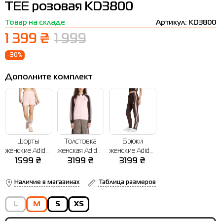
TEE розовая KD3800
Термобелье
Шапки
The North Face
Сандалии
Товар на складе
Артикул: KD3800
Толстовки
Шарфы
Under Armour
Бренды
1 399 ₴
1 999
Футболки
WHS
adidas
-30%
Шорты
Larum
Дополните комплект
Юбки
Nike
Puma
Radder
Шорты
Толстовка
Брюки
женские Adidas
женская Adidas
женские Adidas
FB SHORT
SST TT
SST TP
1599
₴
3199
₴
3199
₴
розовые
розовая
коричневые
KD3671
KD3783
KD3790
Наличие в магазинах
Таблица размеров
L
M
S
XS