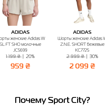
ADIDAS
ADIDAS
орты женские Adidas W
Шорты женские Adidas 
SL FT SHO молочные
Z.N.E. SHORT бежевые
JC5699
KC7725
1 199 ₴
20%
2 999 ₴
30%
959 ₴
2 099 ₴
Почему Sport City?