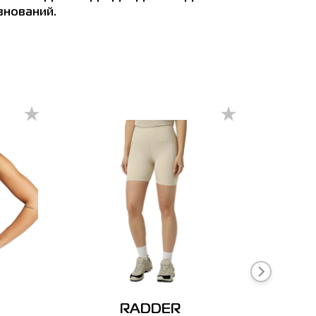
внований.
-60%
RADDER