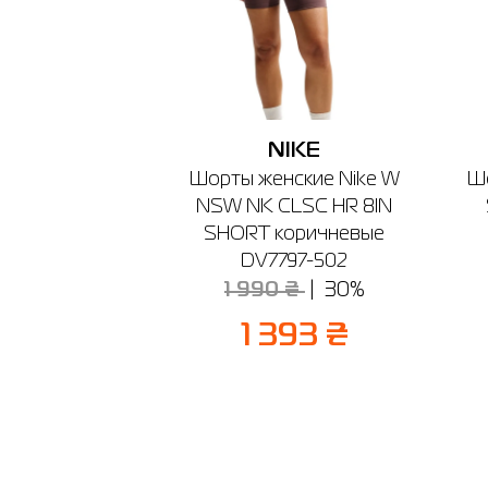
NIKE
Шорты женские Nike W
Ш
NSW NK CLSC HR 8IN
SHORT коричневые
DV7797-502
1 990 ₴
30%
1 393 ₴