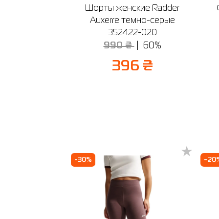
🔸 ТРЦ R
кие Radder
Шорты женские Radder
г. Киев,
ые 922608-
Auxerre темно-серые
График ра
5
352422-020
🔸 ТРЦ L
990 ₴
60%
9 ₴
г. Киев,
График ра
396 ₴
-30%
-20