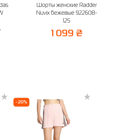
das
Шорты женские Radder
Шорты
W
Nuvix бежевые 922608-
Auxe
125
%
9
1 099 ₴
-20%