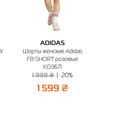
ADIDAS
W
Шорты женские Adidas
FB SHORT розовые
KD3671
1 999 ₴
20%
1 599 ₴