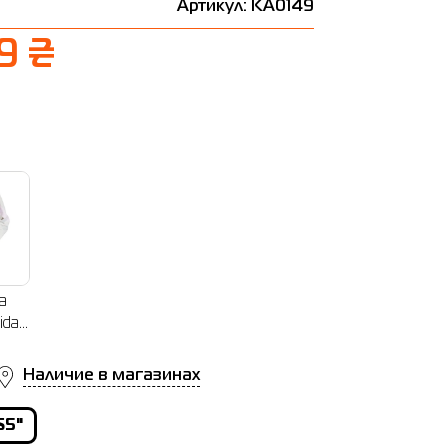
Артикул: KA0149
9 ₴
а
idas
KT W
335
Наличие в магазинах
S5"