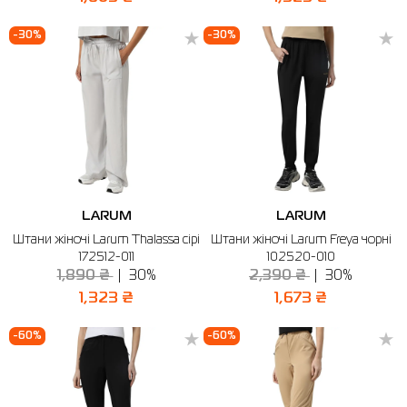
-30%
-30%
LARUM
LARUM
Штани жіночі Larum Thalassa сірі
Штани жіночі Larum Freya чорні
172512-011
102520-010
1,890 ₴
30%
2,390 ₴
30%
1,323 ₴
1,673 ₴
-60%
-60%