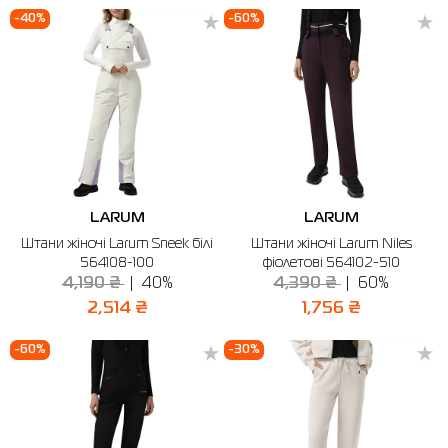
-40%
-60%
LARUM
LARUM
Штани жіночі Larum Sneek білі
Штани жіночі Larum Niles
564108-100
фіолетові 564102-510
4,190 ₴
40%
4,390 ₴
60%
2,514 ₴
1,756 ₴
-60%
-30%