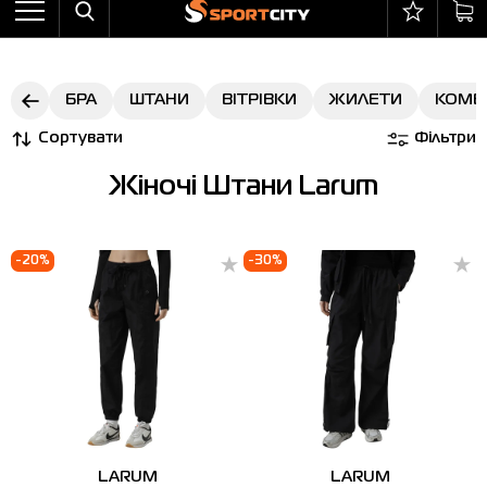
Назад
Назад
Назад
Назад
Назад
Назад
Бра
Черевики
Балаклави
adidas
Всі товари зі знижкою
Оплата і доставка
БРА
ШТАНИ
ВІТРІВКИ
ЖИЛЕТИ
КОМБ
Штани
Кросівки
Бейсболки та панами
Arena
Бра
Повернення
Сортувати
Фільтри
Вітрівки
Пляжне взуття
Бокс
Asics
Штани
Гарантія на товари
Жіночі Штани Larum
Жилети
Напівчеревики
Гірськолижний інвентар
Columbia
Вітрівки
Магазини
Комбінезони
Сандалі
М'ячі
Evoids
Костюми
Контакт центр
-20%
-30%
Костюми
Чоботи
Шкарпетки
Jack Wolfskin
Куртки
Програма лояльності
Купальники
Рукавиці
Larum
Легінси
Часті питання (FAQ)
Куртки
Плавання
New Balance
Толстовки
Новини
Легінси
Рюкзаки
Nike
Футболки
Особистий кабінет
Майки
Сумки
Puma
Черевики
LARUM
LARUM
Сукні
Доглядові засоби
Radder
Кросівки