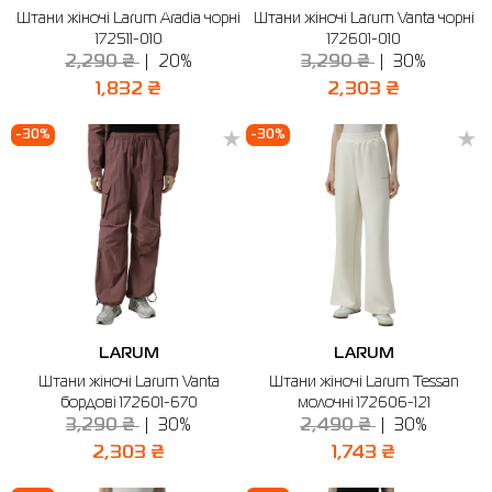
Штани жіночі Larum Aradia чорні
Штани жіночі Larum Vanta чорні
Сорочки
Фітнес та йога
Skechers
Напівчеревики
172511-010
172601-010
2,290 ₴
20%
3,290 ₴
30%
Термобілизна
Шапки
The North Face
Сандалі
1,832 ₴
2,303 ₴
Толстовки
Шарфи
Under Armour
Бренди
-30%
-30%
Футболки
WHS
adidas
Шорти
Larum
Спідниці
Nike
Puma
Radder
LARUM
LARUM
Штани жіночі Larum Vanta
Штани жіночі Larum Tessan
бордові 172601-670
молочні 172606-121
3,290 ₴
30%
2,490 ₴
30%
2,303 ₴
1,743 ₴