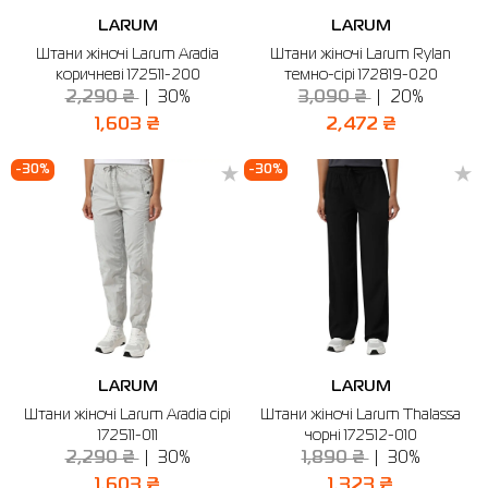
LARUM
LARUM
Штани жіночі Larum Aradia
Штани жіночі Larum Rylan
коричневі 172511-200
темно-сірі 172819-020
2,290 ₴
30%
3,090 ₴
20%
1,603 ₴
2,472 ₴
-30%
-30%
LARUM
LARUM
Штани жіночі Larum Aradia сірі
Штани жіночі Larum Thalassa
172511-011
чорні 172512-010
2,290 ₴
30%
1,890 ₴
30%
1,603 ₴
1,323 ₴