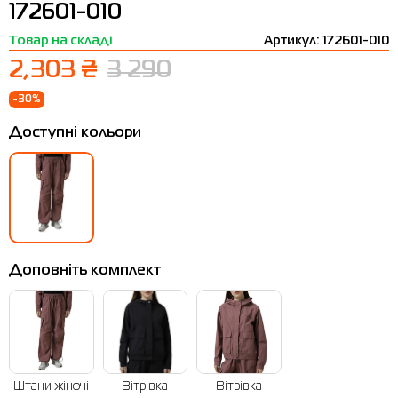
172601-010
Термобілизна
Шапки
The North Face
Сандалі
Товар на складі
Артикул: 172601-010
Толстовки
Шарфи
Under Armour
Бренди
2,303 ₴
3 290
Футболки
WHS
adidas
-30%
Шорти
Larum
Доступні кольори
Спідниці
Nike
Puma
Radder
Доповніть комплект
Штани жіночі
Вітрівка
Вітрівка