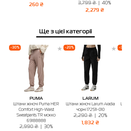
Відправити
3,799 ₴
40%
260 ₴
2,279 ₴
Ще з цієї категорії
-30%
-20%
-30%
PUMA
LARUM
Штани жіночі Puma HER
Штани жіночі Larum Aradia
Штани
Comfort High-Waist
чорні 172511-010
бо
Sweatpants TR мокко
2,290 ₴
20%
3
69188888
1,832 ₴
2,990 ₴
30%