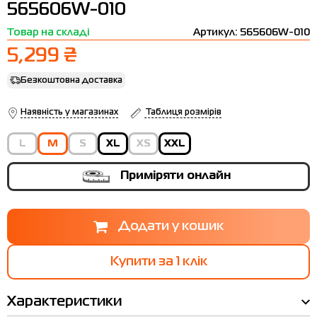
565606W-010
Термобілизна
Шапки
The North Face
Сандалі
Товар на складі
Артикул: 565606W-010
Толстовки
Шарфи
Under Armour
Бренди
5,299 ₴
Футболки
WHS
adidas
Безкоштовна доставка
Шорти
Larum
Наявність у магазинах
Таблиця розмірів
Спідниці
Nike
L
M
S
XL
XS
XXL
Puma
Radder
Приміряти онлайн
Купити за 1 клiк
Характеристики