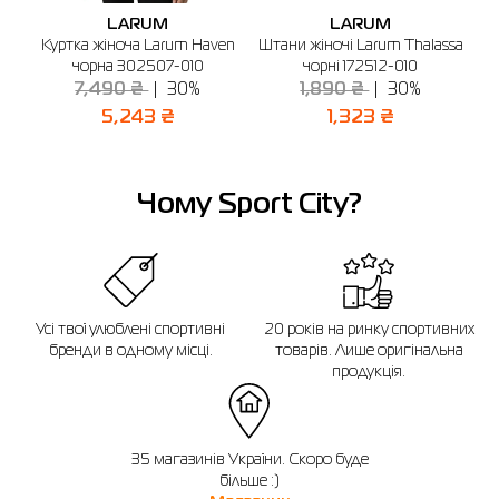
м. Кропивницький, вул. Т. Шевченка, 26
LARUM
LARUM
Графік роботи: 09:30 - 20:00
t
Куртка жіноча Larum Haven
Штани жіночі Larum Thalassa
Р
Відправити
чорна 302507-010
чорні 172512-010
7,490 ₴
30%
1,890 ₴
30%
5,243 ₴
1,323 ₴
Чому Sport City?
Усі твої улюблені спортивні
20 років на ринку спортивних
бренди в одному місці.
товарів. Лише оригінальна
продукція.
35 магазинів України. Скоро буде
більше :)