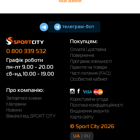
Магазини
телеграм-бот
Покупцям:
Оплата і доставка
0 800 339 532
Повернення
Графік роботи
Програма лояльності
пн-пт 9.00 - 20.00
Гарантія на товари
Часті питання (FAQ)
сб-нд 10.00 - 19.00
Особистий кабінет
Про компанію:
Зв'язатися з нами
Користувача угода
Магазини
Політика конфіденційності
Новини
Видалення акаунта
Вакансії від SPORT CITY
Карта сайту
© Sport City 2026
UA
RU