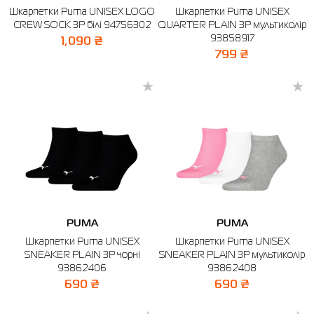
Шкарпетки Puma UNISEX LOGO
Шкарпетки Puma UNISEX
CREW SOCK 3P білі 94756302
Сорочки
Фітнес та йога
Skechers
Напівчеревики
QUARTER PLAIN 3P мультиколір
93858917
1,090 ₴
Термобілизна
Шапки
The North Face
Сандалі
799 ₴
Толстовки
Шарфи
Under Armour
Бренди
Футболки
WHS
adidas
Шорти
Larum
Спідниці
Nike
Puma
Radder
PUMA
PUMA
Шкарпетки Puma UNISEX
Шкарпетки Puma UNISEX
SNEAKER PLAIN 3P чорні
SNEAKER PLAIN 3P мультиколір
93862406
93862408
690 ₴
690 ₴