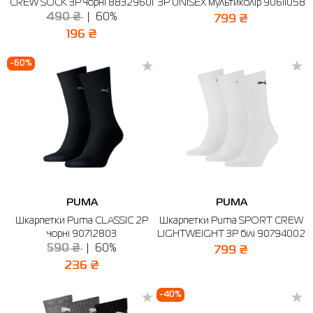
CREW SOCK 3P чорні 88329601
3P UNISEX мультиколір 90611058
490 ₴
60%
799 ₴
196 ₴
-60%
PUMA
PUMA
Шкарпетки Puma CLASSIC 2P
Шкарпетки Puma SPORT CREW
чорні 90712803
LIGHTWEIGHT 3P білі 90794002
590 ₴
60%
799 ₴
236 ₴
-40%