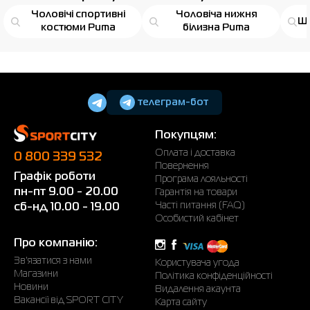
Чоловічі спортивні
Чоловіча нижня
Шо
костюми Puma
білизна Puma
телеграм-бот
Покупцям:
Оплата і доставка
0 800 339 532
Повернення
Графік роботи
Програма лояльності
пн-пт 9.00 - 20.00
Гарантія на товари
Часті питання (FAQ)
сб-нд 10.00 - 19.00
Особистий кабінет
Про компанію:
Зв'язатися з нами
Користувача угода
Магазини
Політика конфіденційності
Новини
Видалення акаунта
Вакансії від SPORT CITY
Карта сайту