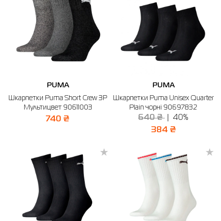
PUMA
PUMA
Шкарпетки Puma Short Crew 3P
Шкарпетки Puma Unisex Quarter
Мультицвет 90611003
Plain чорні 90697832
640 ₴
40%
740 ₴
384 ₴