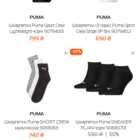
PUMA
PUMA
Шкарпетки Puma Sport Crew
Шкарпетки (3 пари) Puma Sport
Lightweight чорні 90794001
Crew Stripe 3P білі 90794102
799 ₴
690 ₴
-60%
PUMA
PUMA
Шкарпетки Puma SHORT CREW
Шкарпетки Puma SNEAKER
мультиколір 90611063
PLAIN чорні 90680701
590 ₴
60%
740 ₴