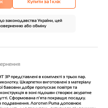
Купити за 1 клiк
до законодавства України, цей
 поверненню або обміну
вернення
2
P представлені в комплекті з трьох пар.
колотку. Шкарпетки виготовлені з матеріалу
кої бавовни добре пропускає повітря та
конструкція в зоні підошви створює акуратне
зутті. Сформована п’ята покращує посадку.
и подразнення. Логотип Puma доповнює