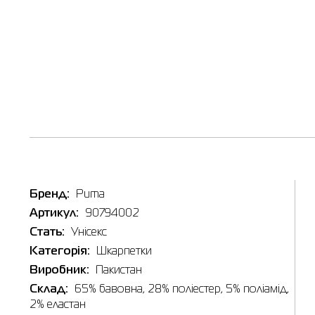
Наявні
Товар
Бренд:
Puma
Шкарпет
Артикул:
90794002
Ціна
799.00
Стать:
Унісекс
Виберіть
Категорія:
Шкарпетки
35/38
Виробник:
Пакистан
Склад:
65% бавовна, 28% поліестер, 5% поліамід,
2% еластан