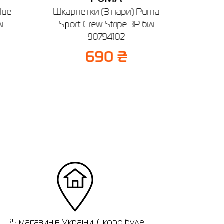
lue
Шкарпетки (3 пари) Puma
Топ жі
і
Sport Crew Stripe 3P білі
беже
90794102
1
690 ₴
35 магазинів України. Скоро буде