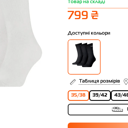
Товар на складі
799 ₴
Доступні кольори
Таблиця розмірів
35/38
39/42
43/4