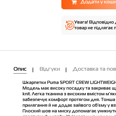
Увага! Відповідно 
товар не підлягає
Ми вам зателефонуємо!
сть у магазинах
Товар
Шкарпетки Puma SPORT CREW
LIGHTWEIGHT 3P білі 90794002
Опис
Відгуки
Доставка та по
ки Puma SPORT CREW LIGHTWEIGHT 3P білі 9079400
Ціна
799.00
Шкарпетки Puma SPORT CREW LIGHTWEIGHT 3
Виберіть розмір
Модель має високу посадку та закриває щи
 розмір
knit. Легка тканина з високим вмістом м’я
39/42
43/46
47/49
забезпечує комфорт протягом дня. Тонша 
Ім'я
прилягання й не додає зайвого об’єму у в
Приміряти онлайн
Плоский шов на миску допомагає уникнут