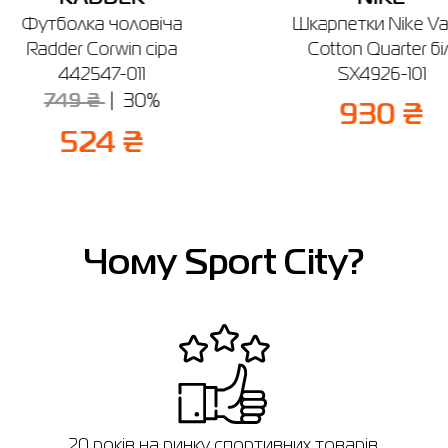
Футболка чоловіча
Шкарпетки Nike Va
Radder Corwin сіра
Cotton Quarter біл
442547-011
SX4926-101
749 ₴
30%
930 ₴
524 ₴
Чому Sport City?
в
20 років на ринку спортивних товарів.