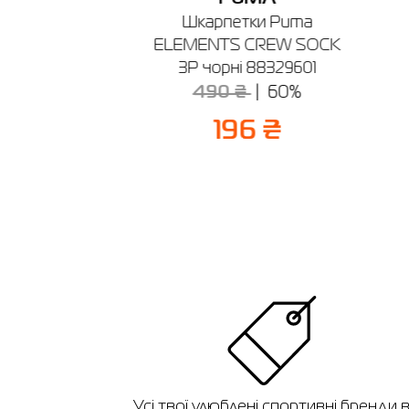
voids Bella
Шкарпетки Puma
12205-125
ELEMENTS CREW SOCK
3P чорні 88329601
80%
490 ₴
60%
 ₴
196 ₴
Усі твої улюблені спортивні бренди 