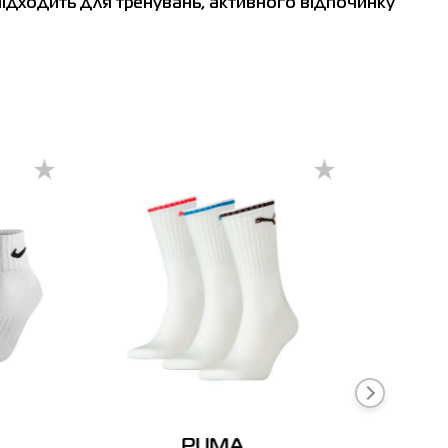
ідходить для тренувань, активного відпочинку
Ізмаїл
Кривий Ріг
Кам'янець-Подільський
Корост
-80%
PUMA