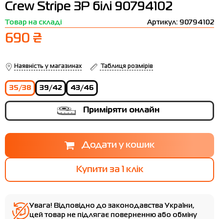
Crew Stripe 3P білі 90794102
Термобілизна
Шапки
The North Face
Сандалі
Товар на складі
Артикул: 90794102
Толстовки
Шарфи
Under Armour
Бренди
690 ₴
Футболки
WHS
adidas
Шорти
Larum
Наявність у магазинах
Таблиця розмірів
Спідниці
Nike
35/38
39/42
43/46
Puma
Приміряти онлайн
Radder
Купити за 1 клiк
Увага! Відповідно до законодавства України,
цей товар не підлягає поверненню або обміну