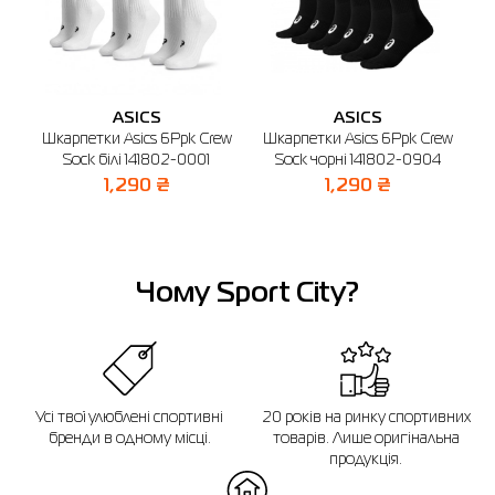
🔸 ТРЦ Avenir Plaza
м. Буча, б-р Бірюкова, 2 (1-й поверх)
Графік роботи: 10:00-21:00
Відправити
ASICS
ASICS
T
Шкарпетки Asics 6Ppk Crew
Шкарпетки Asics 6Ppk Crew
Шк
ілі
Sock білі 141802-0001
Sock чорні 141802-0904
1,290 ₴
1,290 ₴
Чому Sport City?
Усі твої улюблені спортивні
20 років на ринку спортивних
бренди в одному місці.
товарів. Лише оригінальна
продукція.