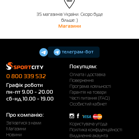
35 магазинів України. Скоро буде
більше :)
Магазини
телеграм-бот
Покупцям:
Оплата і доставка
0 800 339 532
Повернення
Графік роботи
Програма лояльності
пн-пт 9.00 - 20.00
Гарантія на товари
Часті питання (FAQ)
сб-нд 10.00 - 19.00
Особистий кабінет
Про компанію:
Зв'язатися з нами
Користувача угода
Магазини
Політика конфіденційності
Новини
Видалення акаунта