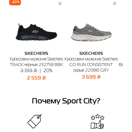
-20%
Напоминаем, что вы можете оформить обмен или возврат заказа в течении
14 дней после покупки.
SKECHERS
SKECHERS
Кроссовки мужские Skechers
Кроссовки мужские Skechers
Крос
TRACK черные 232758 BBK
GO RUN CONSISTENT
Balan
серые 220861 GRY
V4 
3 199 ₴
20%
3 699 ₴
2 559 ₴
Почему Sport City?