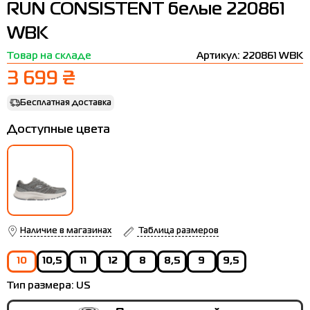
RUN CONSISTENT белые 220861
Термобелье
Шапки
The North Face
Сандалии
WBK
Толстовки
Шарфы
Under Armour
Бренды
Товар на складе
Артикул: 220861 WBK
Футболки
WHS
adidas
3 699 ₴
Шорты
Larum
Бесплатная доставка
Юбки
Nike
Доступные цвета
Puma
Radder
Наличие в магазинах
Таблица размеров
10
10,5
11
12
8
8,5
9
9,5
Тип размера:
US