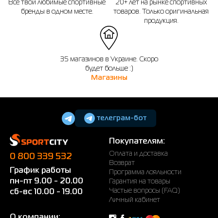
Все твои любимые спортивные
20+ лет на рынке спортивных
бренды в одном месте.
товаров. Только оригинальная
продукция.
35 магазинов в Украине. Скоро
будет больше :)
Магазины
телеграм-бот
Покупателям:
Оплата и доставка
0 800 339 532
Возврат
График работы
Программа лояльности
пн-пт 9.00 - 20.00
Гарантия на товары
Частые вопросы (FAQ)
сб-вс 10.00 - 19.00
Личный кабинет
О компании: