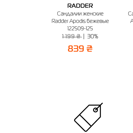
RADDER
Сандалии женские
С
Radder Apodis бежевые
A
122509-125
1 199 ₴
30%
839 ₴