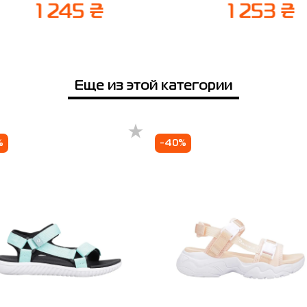
1 245 ₴
1 253 ₴
14 дней после покупки.
Еще из этой категории
%
-40%