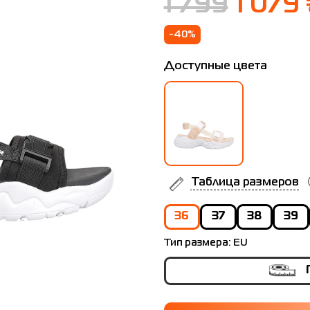
1 799
1 079
-40%
Доступные цвета
Таблица размеров
36
37
38
39
Тип размера:
EU