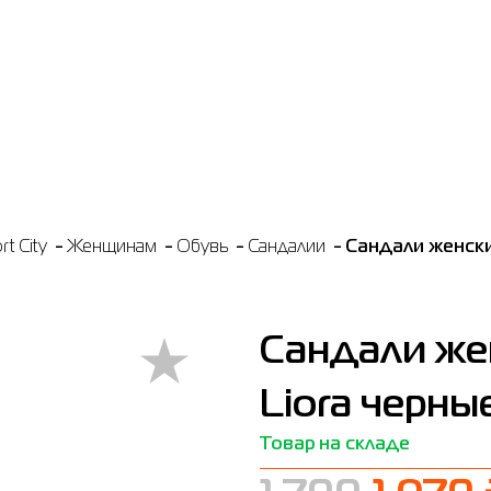
t City
Женщинам
Обувь
Сандалии
Сандали женски
Сандали же
Liora черны
Товар на складе