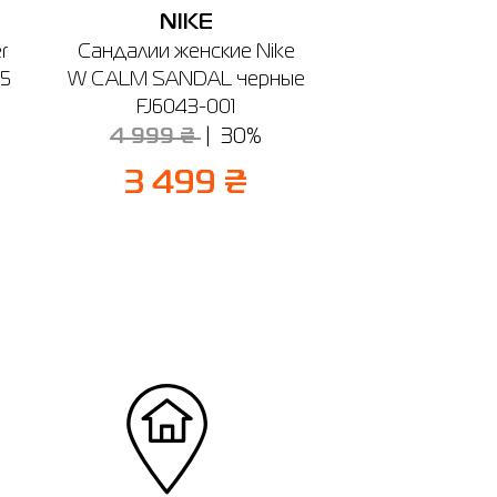
NIKE
r
Сандалии женские Nike
25
W CALM SANDAL черные
FJ6043-001
4 999 ₴
30%
3 499 ₴