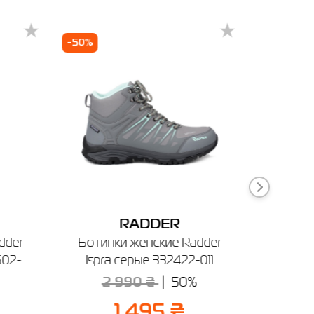
-50%
-60%
Житомир
Измаил
Одесса
Кропивницкий
Лубны
RADDER
dder
Ботинки женские Radder
Кро
502-
Ispra серые 332422-011
Radder
2 990 ₴
50%
2 
1 495 ₴
ечении