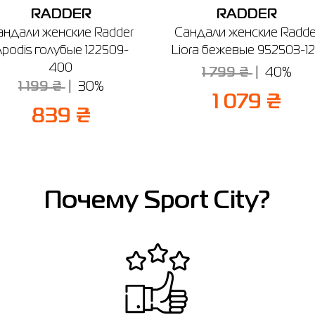
RADDER
RADDER
андали женские Radder
Сандали женские Radde
podis голубые 122509-
Liora бежевые 952503-1
400
1 799 ₴
40%
1 199 ₴
30%
1 079 ₴
839 ₴
Почему Sport City?