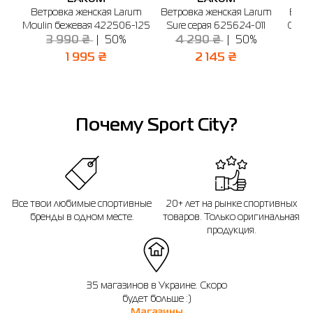
г. Ивано-Франковск, ул. Волчинецкая, 225-А
Ветровка женская Larum
Ветровка женская Larum
Ветр
(2-й этаж)
Если вы не уверены, подойдет ли вам выбранный размер - вы всегда можете
Moulin бежевая 422506-125
Sure серая 625624-011
Gale 
обратиться к консультанту интернет-магазина за помощью.
График работы: 10:00 до 21:00
Отправить
3 990 ₴
50%
4 290 ₴
50%
Напоминаем, что вы можете оформить обмен или возврат заказа в течении
1 995 ₴
2 145 ₴
14 дней после покупки.
Почему Sport City?
Все твои любимые спортивные
20+ лет на рынке спортивных
бренды в одном месте.
товаров. Только оригинальная
продукция.
35 магазинов в Украине. Скоро
будет больше :)
Магазины