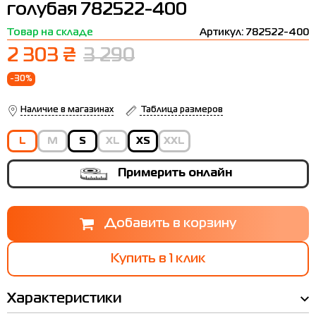
голубая 782522-400
Термобелье
Шапки
The North Face
Сандалии
Товар на складе
Артикул: 782522-400
Толстовки
Шарфы
Under Armour
Бренды
2 303 ₴
3 290
Футболки
WHS
adidas
-30%
Шорты
Larum
Наличие в магазинах
Таблица размеров
Юбки
Nike
L
M
S
XL
XS
XXL
Puma
Примерить онлайн
Radder
Купить в 1 клик
Характеристики