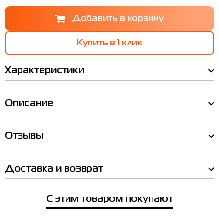
Купить в 1 клик
Характеристики
Описание
Отзывы
Таблица
Мы Вам позвоним!
размеров
Доставка и возврат
Товар
Наличие в магазинах
Кроссовки мужские Radder Kavro
С этим товаром покупают
голубые 752601-400
EU
US
UK
Довжина стопи см
Товар
Цена