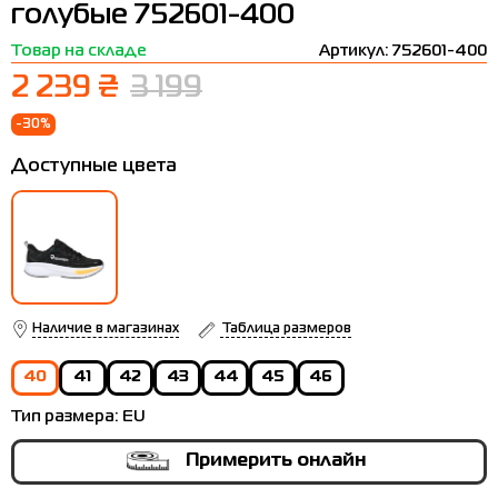
голубые 752601-400
Термобелье
Шапки
The North Face
Сандалии
Товар на складе
Артикул: 752601-400
Толстовки
Шарфы
Under Armour
Бренды
2 239 ₴
3 199
Футболки
WHS
adidas
-30%
Шорты
Larum
Доступные цвета
Юбки
Nike
Puma
Radder
Наличие в магазинах
Таблица размеров
40
41
42
43
44
45
46
Тип размера:
EU
Примерить онлайн