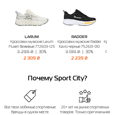
LARUM
RADDER
Кроссовки мужские Larum
Кроссовки мужские Radder
Кроссо
Fluxen бежевые 772603-125
Kavro черные 752601-010
Sli
олив
3 299 ₴
30%
3 199 ₴
30%
2 309 ₴
2 239 ₴
Почему Sport City?
Все твои любимые спортивные
20+ лет на рынке спортивных
бренды в одном месте.
товаров. Только оригинальная