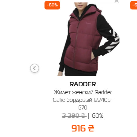
-60%
-
🔸 Мага
г. Берди
График ра
HERS
RADDER
 женские
Жилет женский Radder
UMMITS AT
Callie бордовый 122405-
180271 BRMT
670
2 290 ₴
60%
9 ₴
916 ₴