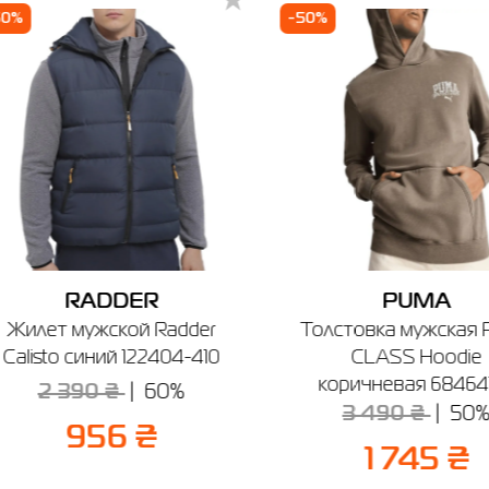
4XL
56-58
68-70
136
128
60%
-50%
зин SPORT CITY
Если вы не уверены, подойдет ли вам выбранный размер - вы всегда
чев, ул. Винницкая, 25
можете обратиться к консультанту интернет-магазина за помощью.
боты: 9:00 - 19:00
Отправить
Напоминаем, что вы можете оформить обмен или возврат заказа в т
14 дней после покупки.
RADDER
PUMA
Жилет мужской Radder
Толстовка мужская
Calisto синий 122404-410
CLASS Hoodie
коричневая 68464
2 390 ₴
60%
3 490 ₴
50
956 ₴
1 745 ₴