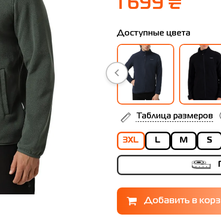
1 699 ₴
Доступные цвета
Таблица размеров
3XL
L
M
S