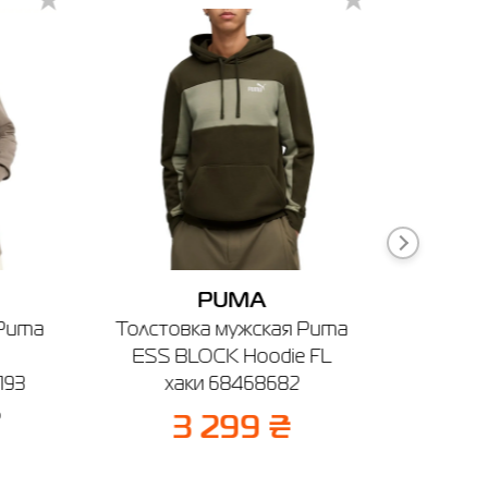
ечении
PUMA
 Puma
Толстовка мужская Puma
Кро
ESS BLOCK Hoodie FL
Skec
193
хаки 68468682
коричн
%
3 299 ₴