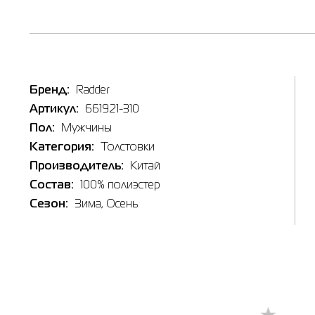
Таб
Наличи
Бренд:
Radder
In
Артикул:
661921-310
Товар
Пол:
Мужчины
Толстов
Категория:
Толстовки
Цена
Производитель:
Китай
1,699.00
Выберите
Состав:
100% полиэстер
Сезон:
Зима
, Осень
3XL
Выберит
Берди