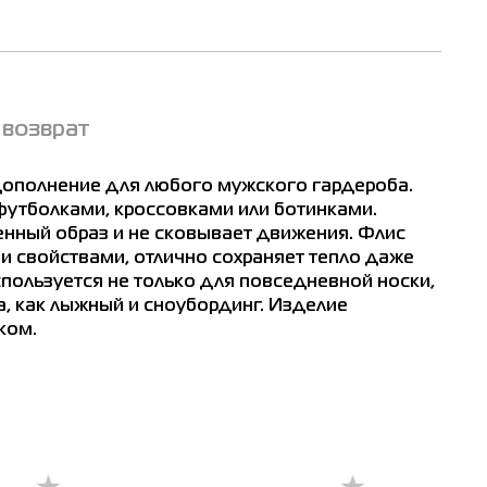
 возврат
т
м
дополнение для любого мужского гардероба.
футболками, кроссовками или ботинками.
енный образ и не сковывает движения. Флис
 свойствами, отлично сохраняет тепло даже
пользуется не только для повседневной носки,
а, как лыжный и сноубординг. Изделие
ком.
6
одольский
Конотоп
Полтава
Лубны
Луцк
Нико