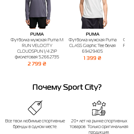
PUMA
PUMA
Футболка мужская Puma M
Футболка мужская Puma
Футбо
RUN VELOCITY
CLASS Graphic Tee белая
Pudge
CLOUDSPUN 1/4 ZIP
69429405
фиолетовая 52662735
1 399 ₴
2 799 ₴
Почему Sport City?
Все твои любимые спортивные
20+ лет на рынке спортивных
бренды в одном месте.
товаров. Только оригинальная
продукция.