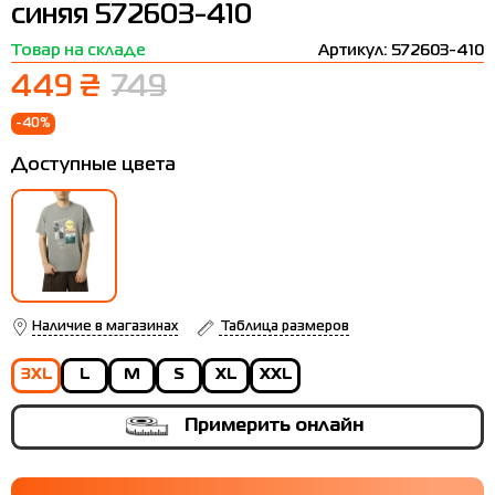
синяя 572603-410
Термобелье
Шапки
The North Face
Сандалии
Товар на складе
Артикул: 572603-410
Толстовки
Шарфы
Under Armour
Бренды
449 ₴
749
Футболки
WHS
adidas
-40%
Шорты
Larum
Доступные цвета
Юбки
Nike
Puma
Radder
Наличие в магазинах
Таблица размеров
3XL
L
M
S
XL
XXL
Примерить онлайн