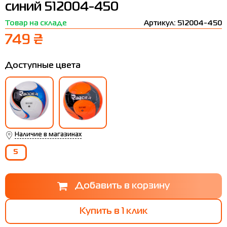
синий 512004-450
Термобелье
Шапки
The North Face
Сандалии
Товар на складе
Артикул: 512004-450
Толстовки
Шарфы
Under Armour
Бренды
749 ₴
Футболки
WHS
adidas
Доступные цвета
Шорты
Larum
Юбки
Nike
Puma
Radder
Наличие в магазинах
5
Купить в 1 клик