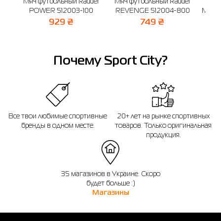
Мяч футбольный Radder
Мяч футбольный Radder
Мяч 
POWER 512003-100
REVENGE 512004-800
Mercu
929 ₴
749 ₴
Почему Sport City?
Все твои любимые спортивные
20+ лет на рынке спортивных
бренды в одном месте.
товаров. Только оригинальная
продукция.
35 магазинов в Украине. Скоро
будет больше :)
Магазины