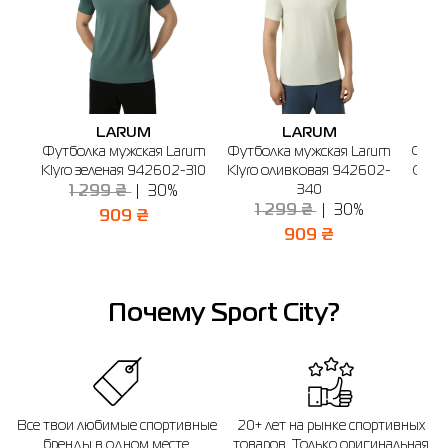
LARUM
LARUM
Футболка мужская Larum
Футболка мужская Larum
Футбо
Klyro зеленая 942602-310
Klyro оливковая 942602-
Quito
340
1 299 ₴
30%
1 299 ₴
30%
909 ₴
909 ₴
Почему Sport City?
Все твои любимые спортивные
20+ лет на рынке спортивных
бренды в одном месте.
товаров. Только оригинальная