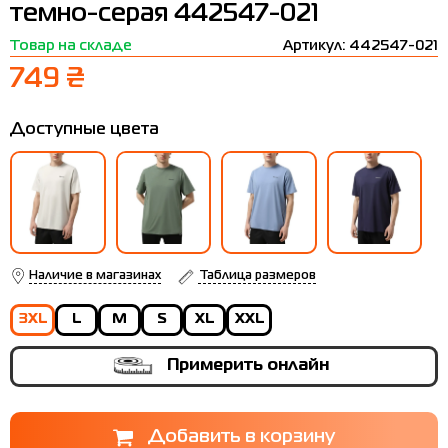
темно-серая 442547-021
Термобелье
Шапки
The North Face
Сандалии
Товар на складе
Артикул: 442547-021
Толстовки
Шарфы
Under Armour
Бренды
749 ₴
Футболки
WHS
adidas
Доступные цвета
Шорты
Larum
Юбки
Nike
Puma
Radder
Наличие в магазинах
Таблица размеров
3XL
L
M
S
XL
XXL
Примерить онлайн