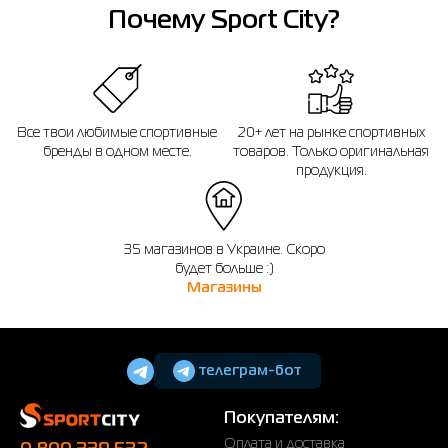
Напоминаем, что вы можете оформить обмен или возврат заказа в течении
Почему Sport City?
14 дней после покупки.
Все твои любимые спортивные
20+ лет на рынке спортивных
бренды в одном месте.
товаров. Только оригинальная
продукция.
35 магазинов в Украине. Скоро
будет больше :)
Магазины
телеграм-бот
Покупателям:
Оплата и доставка