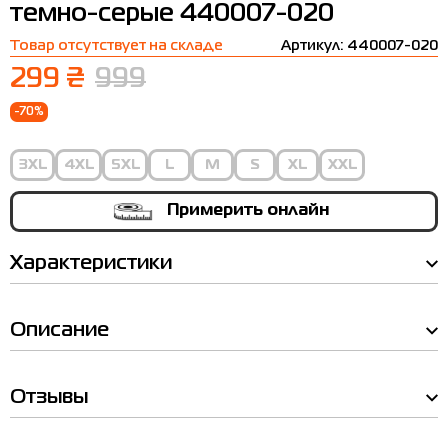
темно-серые 440007-020
Термобелье
Шапки
The North Face
Сандалии
Товар отсутствует на складе
Артикул: 440007-020
Толстовки
Шарфы
Under Armour
Бренды
299 ₴
999
Футболки
WHS
adidas
-70%
Шорты
Larum
3XL
4XL
5XL
L
M
S
XL
XXL
Юбки
Nike
Puma
Примерить онлайн
Radder
Характеристики
Описание
Таблица
Отзывы
размеров