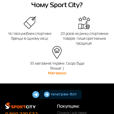
Нагадуємо, що ви можете оформити обмін або повернення замовлення
Чому Sport City?
протягом 14 днів після покупки.
Усі твої улюблені спортивні
20 років на ринку спортивних
бренди в одному місці.
товарів. Лише оригінальна
продукція.
35 магазинів України. Скоро буде
більше :)
Магазини
телеграм-бот
Покупцям:
Оплата і доставка