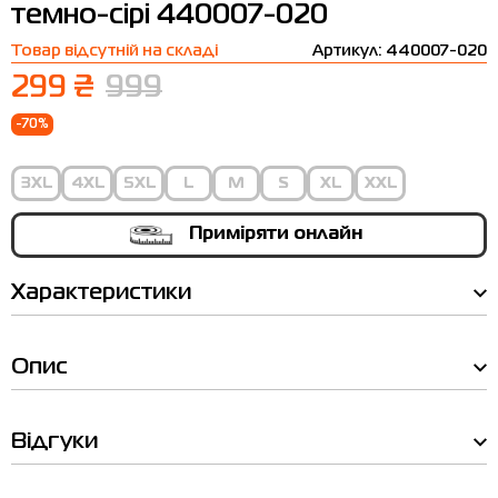
темно-сірі 440007-020
Термобілизна
Шапки
The North Face
Сандалі
Товар відсутній на складі
Артикул: 440007-020
Толстовки
Шарфи
Under Armour
Бренди
299 ₴
999
Футболки
WHS
adidas
-70%
Шорти
Larum
3XL
4XL
5XL
L
M
S
XL
XXL
Спідниці
Nike
Puma
Приміряти онлайн
Radder
Характеристики
Опис
Таблиця
Відгуки
розмірів