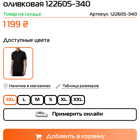
оливковая 122605-340
Термобелье
Шапки
The North Face
Сандалии
Товар на складе
Артикул: 122605-340
Толстовки
Шарфы
Under Armour
Бренды
1 199 ₴
Футболки
WHS
adidas
Доступные цвета
Шорты
Larum
Юбки
Nike
Puma
Radder
Наличие в магазинах
Таблица размеров
3XL
L
M
S
XL
XXL
Примерить онлайн