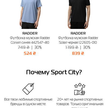
3XL
54-56
64-66
135
127
4XL
56-58
68-70
136
128
🔸 ТРЦ Avenir Plaza
г. Буча, б-р Бирюкова, 2 (1-й этаж)
График работы: 10:00-21:00
Если вы не уверены, подойдет ли вам выбранный размер - вы всегда можете
Отправить
обратиться к консультанту интернет-магазина за помощью.
RADDER
RADDER
Напоминаем, что вы можете оформить обмен или возврат заказа в течении
r
Футболка мужская Radder
Футболка мужская Radder
14 дней после покупки.
0
Corwin синяя 442547-410
Solari черная 122605-010
749 ₴
30%
1 199 ₴
30%
524 ₴
839 ₴
Почему Sport City?
Все твои любимые спортивные
20+ лет на рынке спортивных
бренды в одном месте.
товаров. Только оригинальная