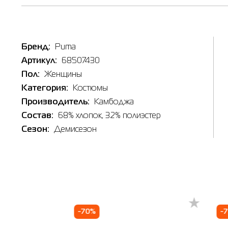
Бренд:
Puma
Артикул:
68507430
Пол:
Женщины
Категория:
Костюмы
Производитель:
Камбоджа
Состав:
68% хлопок, 32% полиэстер
Сезон:
Демисезон
Таб
-70%
-
Inte
Наличи