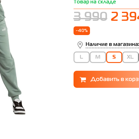
Товар на складе
3 990
2 39
-40%
Наличие в магазина
L
M
S
XL