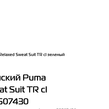
laxed Sweat Suit TR cl зеленый
ский Puma
t Suit TR cl
507430