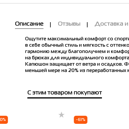
Описание
Отзывы
Доставка и
Ощутите максимальный комфорт со спорт
в себе обычный стиль и мягкость с оттен
гармонию между благополучием и комфорт
на брюках для индивидуального комфорта
Капюшон защищает от ветра и осадков. Ф
меньшей мере на 20% из переработанных 
С этим товаром покупают
лица размеров
Мы Вам позвоним!
70%
-61%
Товар
rn.
Ukraine
Europe
Обхват
Обхват
Обхв
е в магазинах