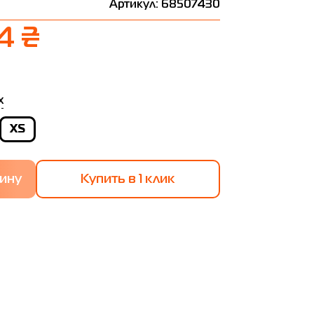
Артикул: 68507430
4 ₴
х
XS
Купить в 1 клик