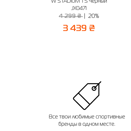
W STADIUM TS черный
JX0471
4 299 ₴
20%
3 439 ₴
Все твои любимые спортивные
бренды в одном месте.