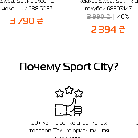
Sweat Suit Relaxed FL
Relaxed Sweat Suit TR cl
молочный 68816087
голубой 68507447
3 990 ₴
40%
3 790 ₴
2 394 ₴
Почему Sport City?
20+ лет на рынке спортивных
товаров. Только оригинальная