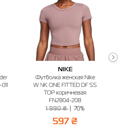
 см
7430
NIKE
ны
der
Футболка женская Nike
Костю
011
W NK ONE FITTED DF SS
M 3S 
TOP коричневая
FN2804-208
3 
1 990 ₴
70%
597 ₴
ечении