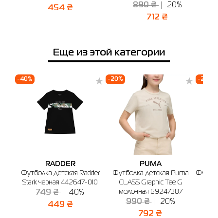
890 ₴
20%
454 ₴
712 ₴
Еще из этой категории
-40%
-20%
-20%
RADDER
PUMA
Футболка детская Radder
Футболка детская Puma
Футбол
Stark черная 442647-010
CLASS Graphic Tee G
No. 
молочная 69247387
749 ₴
40%
990 ₴
20%
449 ₴
792 ₴