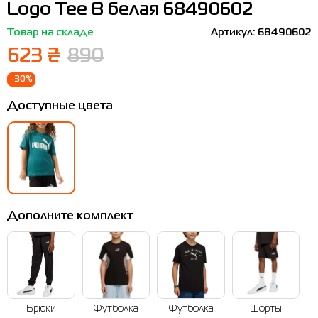
Logo Tee B белая 68490602
Термобелье
Шапки
The North Face
Сандалии
Товар на складе
Артикул: 68490602
Толстовки
Шарфы
Under Armour
Бренды
623 ₴
890
Футболки
WHS
adidas
-30%
Шорты
Larum
Доступные цвета
Юбки
Nike
Puma
Radder
Дополните комплект
Брюки
Футболка
Футболка
Шорты