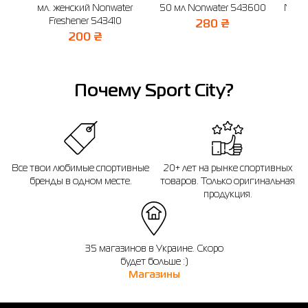
мл. женский Nonwater
50 мл Nonwater 543600
Nonw
Freshener 543410
280 ₴
200 ₴
Почему Sport City?
Все твои любимые спортивные
20+ лет на рынке спортивных
бренды в одном месте.
товаров. Только оригинальная
продукция.
35 магазинов в Украине. Скоро
будет больше :)
Магазины