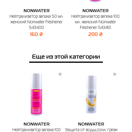
Имя
X
NONWATER
NONWATER
o
Нейтрализатор запаха 50 мл.
Нейтрализатор запаха 100
женский Nonwater Freshener
мл. женский Nonwater
Выберите город
Телефон
543400
Freshener 543410
Бердичев
Киев
Конотоп
Коростень
Одесса
Н
160 ₴
200 ₴
🔸 Магазин SPORT CITY
г. Бердичев, ул. Винницкая, 25
Еще из этой категории
График работы: 9:00 - 19:00
Отправить
NONWATER
NONWATER
Нейтрализатор запаха 100
Защита от воды,соли, грязи
Пена