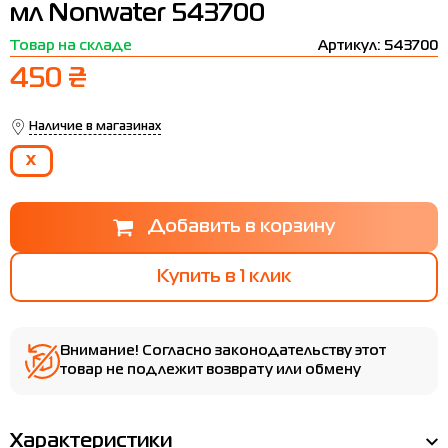
мл Nonwater 543700
Термобелье
Шапки
The North Face
Сандалии
Товар на складе
Артикул: 543700
Толстовки
Шарфы
Under Armour
Бренды
450 ₴
Футболки
WHS
adidas
Наличие в магазинах
Шорты
Larum
X
Юбки
Nike
Puma
Radder
Купить в 1 клик
Внимание! Согласно законодательству этот
товар не подлежит возврату или обмену
Характеристики