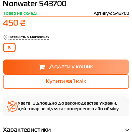
Nonwater 543700
Термобілизна
Шапки
The North Face
Сандалі
Товар на складі
Артикул: 543700
Толстовки
Шарфи
Under Armour
Бренди
450 ₴
Футболки
WHS
adidas
Наявність у магазинах
Шорти
Larum
X
Спідниці
Nike
Puma
Radder
Купити за 1 клiк
Увага! Відповідно до законодавства України,
цей товар не підлягає поверненню або обміну
Характеристики