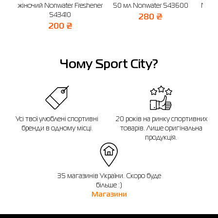
жіночий Nonwater Freshener
50 мл Nonwater 543600
Nonw
543410
280 ₴
200 ₴
Чому Sport City?
Усі твої улюблені спортивні
20 років на ринку спортивних
бренди в одному місці.
товарів. Лише оригінальна
продукція.
35 магазинів України. Скоро буде
більше :)
Магазини