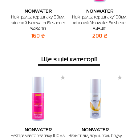
Ім'я
X
NONWATER
NONWATER
o
Нейтралізатор запаху 50мл.
Нейтралізатор запаху 100мл.
жіночий Nonwater Freshener
жіночий Nonwater Freshener
Виберіть місто
Телефонний номер
543400
543410
Бердичів
Київ
Конотоп
Коростень
Одеса
Мико
160 ₴
200 ₴
🔸 Магазин SPORT CITY
м. Бердичів, вул. Вінницька, 25
Ще з цієї категорії
Графік роботи: 9:00 - 19:00
Відправити
NONWATER
NONWATER
Нейтралізатор запаху 100мл.
Захист від води, солі, бруду
Пі