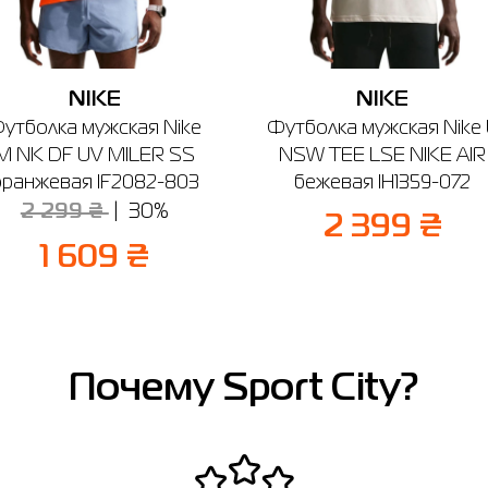
NIKE
NIKE
утболка мужская Nike
Футболка мужская Nike
M NK DF UV MILER SS
NSW TEE LSE NIKE AIR
оранжевая IF2082-803
бежевая IH1359-072
2 299 ₴
30%
2 399 ₴
1 609 ₴
Почему Sport City?