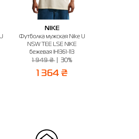
NIKE
 U
Футболка мужская Nike U
NSW TEE LSE NIKE
бежевая IH1361-113
1 949 ₴
30%
1 364 ₴