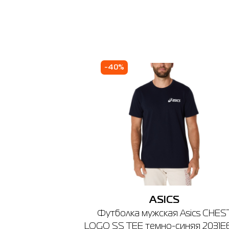
Таб
Наличи
Int
Товар
Футболк
Цена
-40%
2,399.0
Выберите
2XL
2
Выберит
3
Киев
ASICS
🔸 ТРЦ R
Футболка мужская Asics CHES
г. Киев,
LOGO SS TEE темно-синяя 2031E
График ра