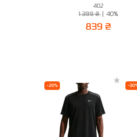
402
1 399 ₴
40%
839 ₴
-20%
-30