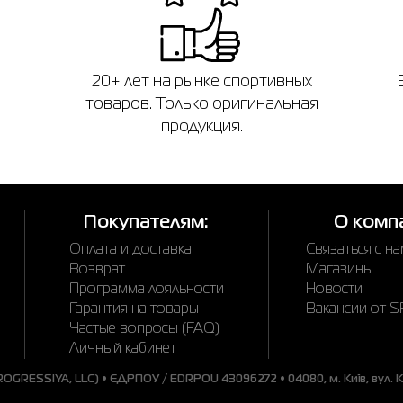
20+ лет на рынке спортивных
товаров. Только оригинальная
продукция.
Покупателям:
О комп
Оплата и доставка
Связаться с н
Возврат
Магазины
Программа лояльности
Новости
Гарантия на товары
Вакансии от 
Частые вопросы (FAQ)
Личный кабинет
GRESSIYA, LLC) • ЄДРПОУ / EDRPOU 43096272 • 04080, м. Київ, вул. Ки