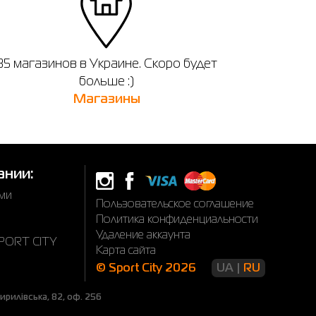
35 магазинов в Украине. Скоро будет
больше :)
Магазины
ании:
ами
Пользовательское соглашение
Политика конфиденциальности
Удаление аккаунта
SPORT CITY
Карта сайта
© Sport City 2026
UA
RU
рилівська, 82, оф. 256