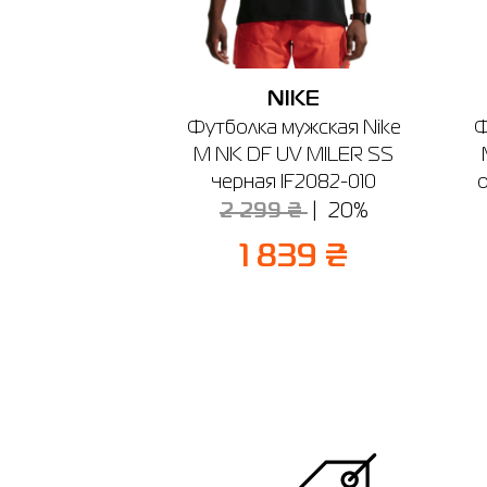
NIKE
Футболка мужская Nike
Ф
M NK DF UV MILER SS
черная IF2082-010
2 299 ₴
20%
1 839 ₴