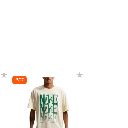
ечении
-30%