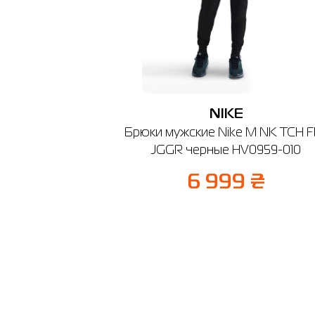
Киев
🔸 ТРЦ R
г. Киев,
График ра
NIKE
Брюки мужские Nike M NK TCH 
JGGR черные HV0959-010
6 999 ₴