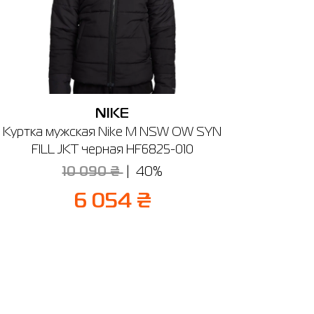
Тернополь
Умань
Харьков
ечении
NIKE
Куртка мужская Nike M NSW OW SYN
FILL JKT черная HF6825-010
10 090 ₴
40%
6 054 ₴