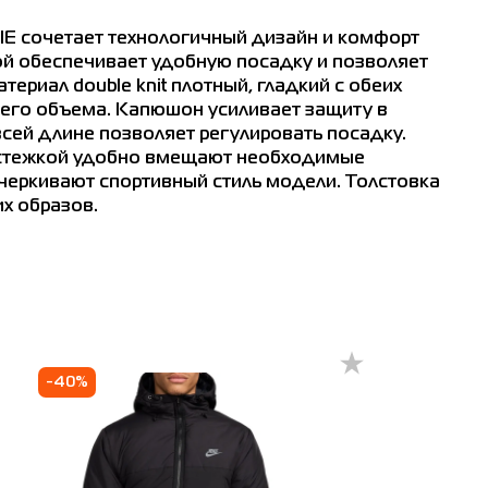
IE сочетает технологичный дизайн и комфорт
ой обеспечивает удобную посадку и позволяет
ериал double knit плотный, гладкий с обеих
него объема. Капюшон усиливает защиту в
сей длине позволяет регулировать посадку.
застежкой удобно вмещают необходимые
черкивают спортивный стиль модели. Толстовка
х образов.
т
см
6
4
2
-40%
0
28
36