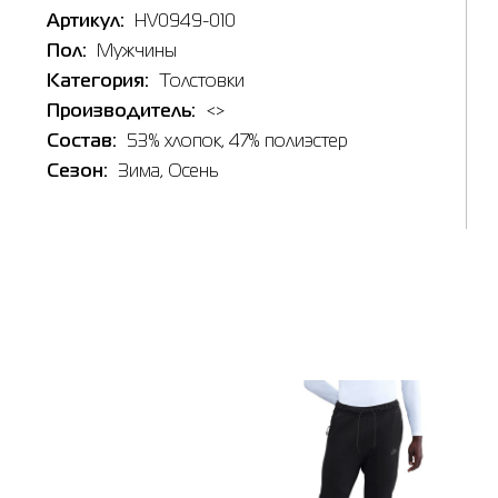
Артикул:
HV0949-010
Пол:
Мужчины
Категория:
Толстовки
Производитель:
<>
Таб
Состав:
53% хлопок, 47% полиэстер
Наличи
Сезон:
Зима
, Осень
Товар
Int
Толстов
HV0949
Цена
8,299.0
Выберите
2XL
2
Выберит
3