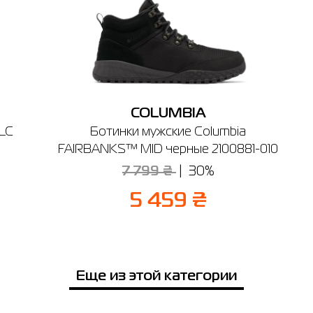
Ивано-Франковск
Кременчуг
Одесса
Чернигов
Если вы не уверены, подойдет ли вам выбранный размер - вы всегда
можете обратиться к консультанту интернет-магазина за помощью.
iver Mall
 Днепровская наб., 12 (2-й этаж)
боты: 10:00 - 22:00
Напоминаем, что вы можете оформить обмен или возврат заказа в т
Отправить
14 дней после покупки.
COLUMBIA
FLC
Ботинки мужские Columbia
FAIRBANKS™ MID черные 2100881-010
7 799 ₴
30%
5 459 ₴
Еще из этой категории