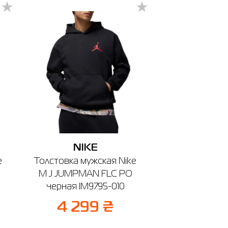
NIKE
e
Толстовка мужская Nike
M J JUMPMAN FLC PO
черная IM9795-010
4 299 ₴