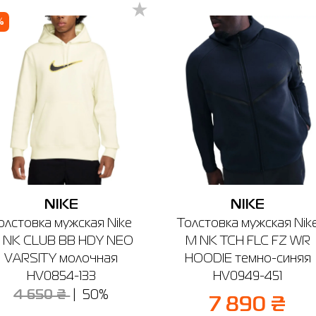
%
NIKE
NIKE
олстовка мужская Nike
Толстовка мужская Nik
 NK CLUB BB HDY NEO
M NK TCH FLC FZ WR
VARSITY молочная
HOODIE темно-синяя
HV0854-133
HV0949-451
4 650 ₴
50%
7 890 ₴