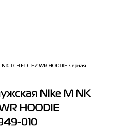
M NK TCH FLC FZ WR HOODIE черная
мужская Nike M NK
 WR HOODIE
949-010