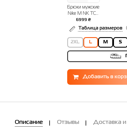
Брюки мужские
Nike M NK TCH
FLC JGGR
6999
₴
черные
Таблица размеров
HV0959-010
2XL
L
M
S
Описание
Отзывы
Доставка и