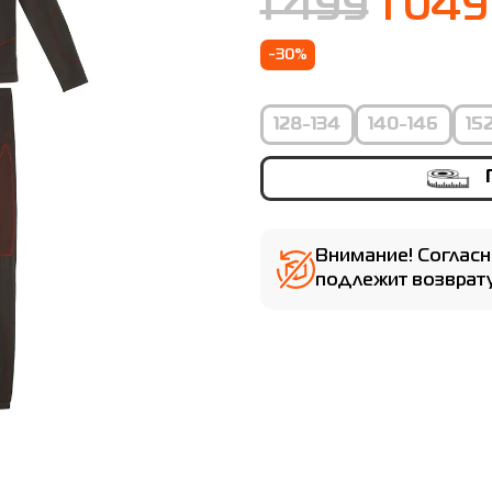
1 499
1 049
-30%
128-134
140-146
15
Внимание! Согласн
подлежит возврату