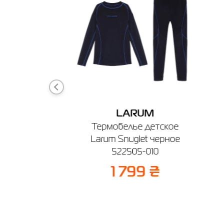
DER
LARUM
кие Radder
Термобелье детское
 332401-011
Larum Snuglet черное
522505-010
50%
1 799 ₴
 ₴