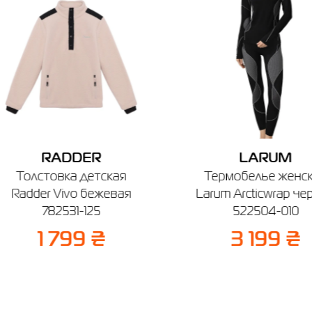
можете обратиться к консультанту интернет-магазина за помощью.
Напоминаем, что вы можете оформить обмен или возврат заказа в т
14 дней после покупки.
RADDER
LARUM
Толстовка детская
Термобелье женс
Radder Vivo бежевая
Larum Arcticwrap че
782531-125
522504-010
1 799 ₴
3 199 ₴