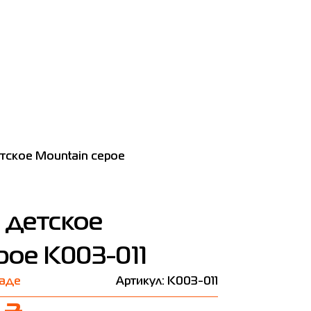
тское Mountain серое
 детское
рое K003-011
ладе
Артикул: K003-011