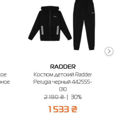
ечении
RADDER
кое
Костюм детский Radder
Сапог
рное
Perugia черный 442555-
Andria
010
1
2 190 ₴
30%
1 533 ₴