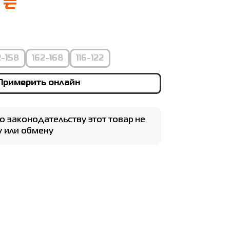
 ₴
2-158
162-168
116-122
Примерить онлайн
о законодательству этот товар не
 или обмену