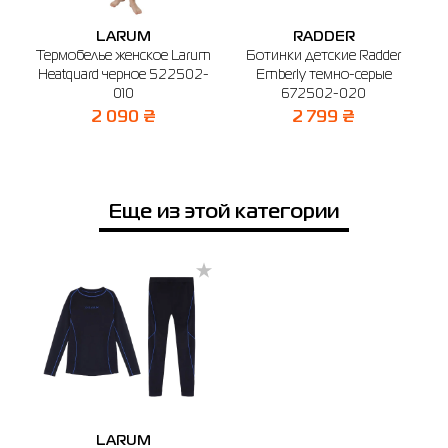
Имя
134/140
146/152
LARUM
RADDER
r
Термобелье женское Larum
Ботинки детские Radder
0
Heatquard черное 522502-
Emberly темно-серые
S
Выберите город
Телефон
010
672502-020
Бердичев
Буча
Белая Церковь
Винница
Днепр
2 090 ₴
2 799 ₴
🔸 Магазин SPORT CITY
г. Бердичев, ул. Винницкая, 25
Еще из этой категории
График работы: 9:00 - 19:00
Отправить
LARUM