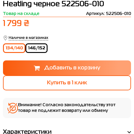
Heatling черное 522506-010
Термобелье
Шапки
The North Face
Сандалии
Товар на складе
Артикул: 522506-010
Толстовки
Шарфы
Under Armour
Бренды
1 799 ₴
Футболки
WHS
adidas
Наличие в магазинах
Шорты
Larum
134/140
146/152
Юбки
Nike
Puma
Radder
Купить в 1 клик
Внимание! Согласно законодательству этот
товар не подлежит возврату или обмену
Характеристики