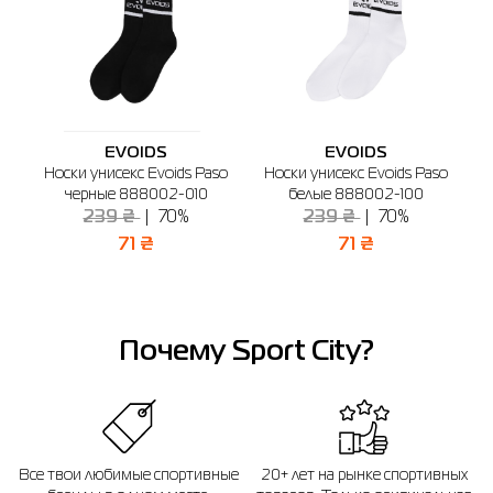
Бердичев
Буча
Винница
Днепр
Киев
Житомир
🔸 Магазин SPORT CITY
г. Бердичев, ул. Винницкая, 25
График работы: 9:00 - 19:00
Отправить
EVOIDS
EVOIDS
m
Носки унисекс Evoids Paso
Носки унисекс Evoids Paso
0
черные 888002-010
белые 888002-100
239 ₴
70%
239 ₴
70%
71 ₴
71 ₴
Почему Sport City?
Все твои любимые спортивные
20+ лет на рынке спортивных