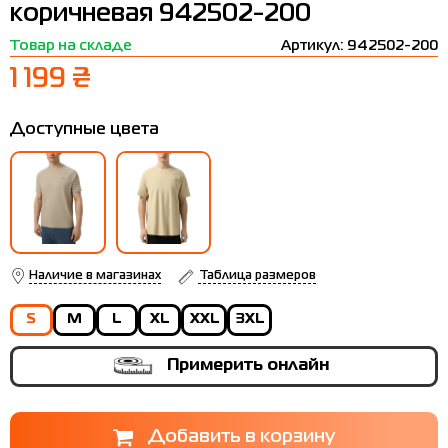
коричневая 942502-200
Термобелье
Шапки
The North Face
Сандалии
Товар на складе
Артикул: 942502-200
Толстовки
Шарфы
Under Armour
Бренды
1 199 ₴
Футболки
WHS
adidas
Доступные цвета
Шорты
Larum
Юбки
Nike
Puma
Radder
Наличие в магазинах
Таблица размеров
S
M
L
XL
XXL
3XL
Примерить онлайн