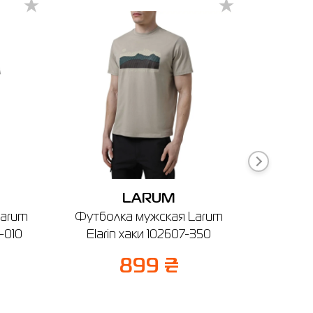
-40%
Житомир
Ивано-Франковск
Измаил
Коростень
LARUM
Larum
Футболка мужская Larum
Бейс
-010
Elarin хаки 102607-350
CLUB
чер
899 ₴
1