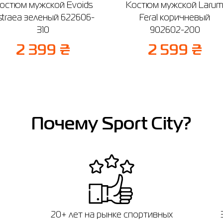
остюм мужской Evoids
Костюм мужской Laru
straea зеленый 622606-
Feral коричневый
310
902602-200
2 399 ₴
2 599 ₴
Почему Sport City?
20+ лет на рынке спортивных