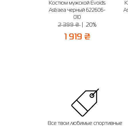
Костюм мужской Evoids
К
Astraea черный 622606-
A
010
2 399 ₴
20%
1 919 ₴
Все твои любимые спортивные