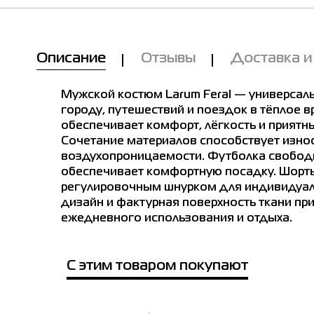
Описание
Отзывы
Доставка и
Мужской костюм Larum Feral — универсал
городу, путешествий и поездок в тёплое вр
обеспечивает комфорт, лёгкость и приятн
Сочетание материалов способствует износ
воздухопроницаемости. Футболка свободн
обеспечивает комфортную посадку. Шорт
регулировочным шнурком для индивидуал
дизайн и фактурная поверхность ткани п
ежедневного использования и отдыха.
С этим товаром покупают
Мы Вам позвоним!
Товар