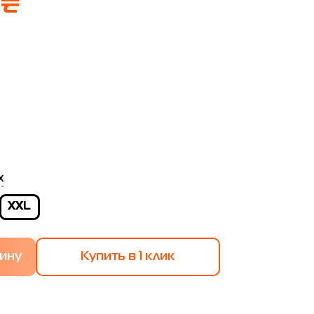
 ₴
х
XXL
Купить в 1 клик