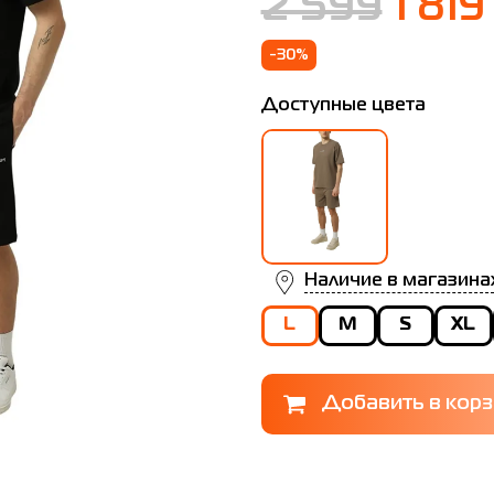
2 599
1 819
-30%
Доступные цвета
Наличие в магазина
L
M
S
XL