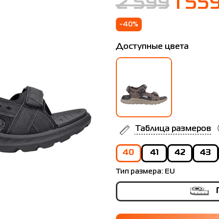
2 599
1 55
-40%
Доступные цвета
Таблица размеров
40
41
42
43
Тип размера:
EU