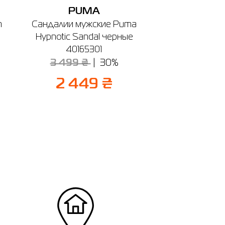
PUMA
m
Сандалии мужские Puma
Hypnotic Sandal черные
40165301
3 499 ₴
30%
2 449 ₴