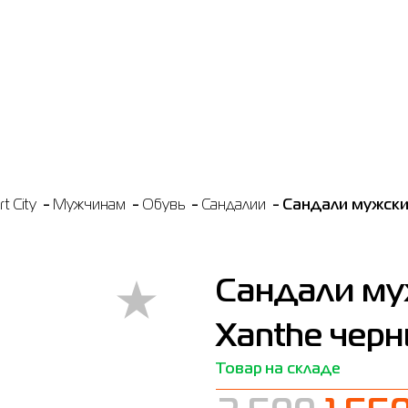
t City
Мужчинам
Обувь
Сандалии
Сандали мужски
Сандали му
Xanthe чер
Товар на складе