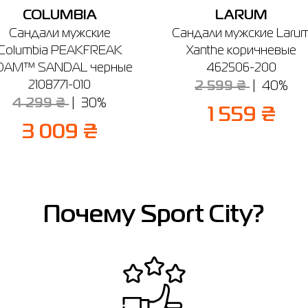
COLUMBIA
LARUM
Сандали мужские
Сандали мужские Laru
Columbia PEAKFREAK
Xanthe коричневые
OAM™ SANDAL черные
462506-200
2108771-010
2 599 ₴
40%
4 299 ₴
30%
1 559 ₴
3 009 ₴
Почему Sport City?