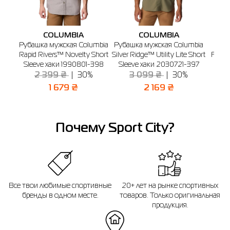
г. Бердичев, ул. Винницкая, 25
График работы: 9:00 - 19:00
COLUMBIA
COLUMBIA
Отправить
Рубашка мужская Columbia
Рубашка мужская Columbia
Руба
Rapid Rivers™ Novelty Short
Silver Ridge™ Utility Lite Short
Fagin
Sleeve хаки 1990801-398
Sleeve хаки 2030721-397
2 399 ₴
30%
3 099 ₴
30%
1
1 679 ₴
2 169 ₴
Почему Sport City?
Все твои любимые спортивные
20+ лет на рынке спортивных
бренды в одном месте.
товаров. Только оригинальная
продукция.