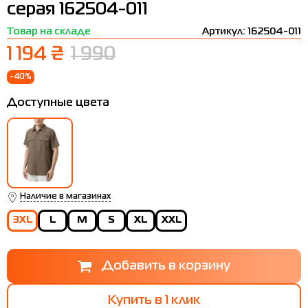
серая 162504-011
Термобелье
Шапки
The North Face
Сандалии
Товар на складе
Артикул: 162504-011
Толстовки
Шарфы
Under Armour
Бренды
1 194 ₴
1 990
Футболки
WHS
adidas
-40%
Шорты
Larum
Доступные цвета
Юбки
Nike
Puma
Radder
Наличие в магазинах
3XL
L
M
S
XL
XXL
Купить в 1 клик