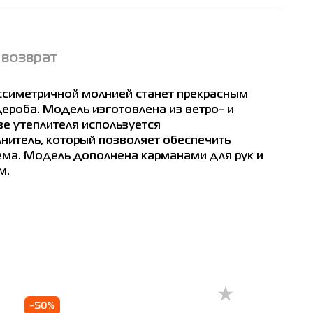
 возврат
т
 ассиметричной молнией станет прекрасным
м
роба. Модель изготовлена из ветро- и
ве утеплителя используется
нитель, который позволяет обеспечить
ма. Модель дополнена карманами для рук и
м.
-50%