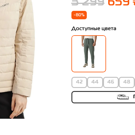
3 299
659 
-80%
Доступные цвета
42
44
46
48