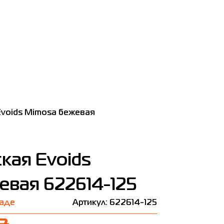
Evoids Mimosa бежевая
кая Evoids
евая 622614-125
ладе
Артикул: 622614-125