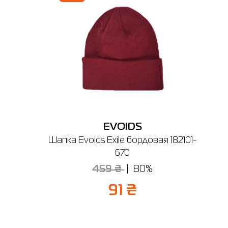
Если вы не уверены, подойдет ли вам выбранный размер - вы всегда
можете обратиться к консультанту интернет-магазина за помощью.
Напоминаем, что вы можете оформить обмен или возврат заказа в т
14 дней после покупки.
EVOIDS
a
Шапка Evoids Exile бордовая 182101-
670
459 ₴
80%
91 ₴