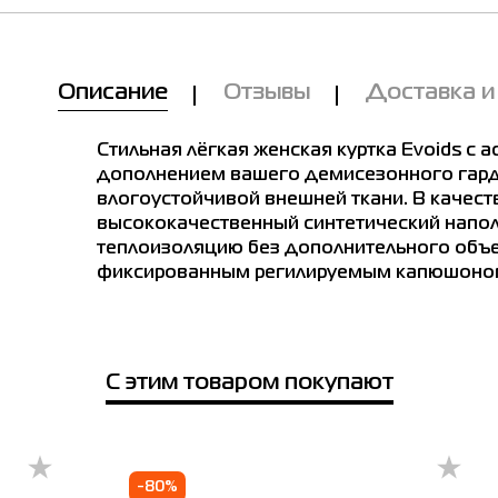
лица размеров
Описание
Отзывы
Доставка и
tern.
Ukraine
Europe
Обхват
Обхва
Стильная лёгкая женская куртка Evoids с
грудей см
талії с
дополнением вашего демисезонного гарде
влогоустойчивой внешней ткани. В качест
XS
40-42
34
86
66
высококачественный синтетический напол
теплоизоляцию без дополнительного объе
S
42-44
36
90
70
фиксированным регилируемым капюшоно
M
44-46
38
94
74
L
46-48
40
98
78
XL
48-50
42
106
86
С этим товаром покупают
XXL
50-52
44
110
90
3XL
52-54
46
114
94
-80%