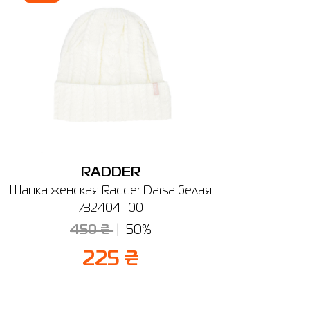
ечении
RADDER
Шапка женская Radder Darsa белая
732404-100
450 ₴
50%
225 ₴