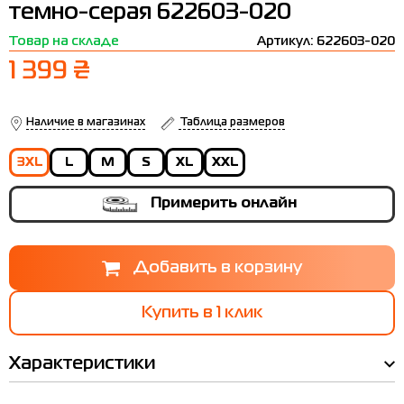
темно-серая 622603-020
Термобелье
Шапки
The North Face
Сандалии
Товар на складе
Артикул: 622603-020
Толстовки
Шарфы
Under Armour
Бренды
1 399 ₴
Футболки
WHS
adidas
Шорты
Larum
Наличие в магазинах
Таблица размеров
Юбки
Nike
3XL
L
M
S
XL
XXL
Puma
Примерить онлайн
Radder
Купить в 1 клик
Характеристики